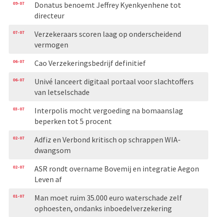
09-07
Donatus benoemt Jeffrey Kyenkyenhene tot
directeur
07-07
Verzekeraars scoren laag op onderscheidend
vermogen
06-07
Cao Verzekeringsbedrijf definitief
06-07
Univé lanceert digitaal portaal voor slachtoffers
van letselschade
03-07
Interpolis mocht vergoeding na bomaanslag
beperken tot 5 procent
02-07
Adfiz en Verbond kritisch op schrappen WIA-
dwangsom
02-07
ASR rondt overname Bovemij en integratie Aegon
Leven af
01-07
Man moet ruim 35.000 euro waterschade zelf
ophoesten, ondanks inboedelverzekering