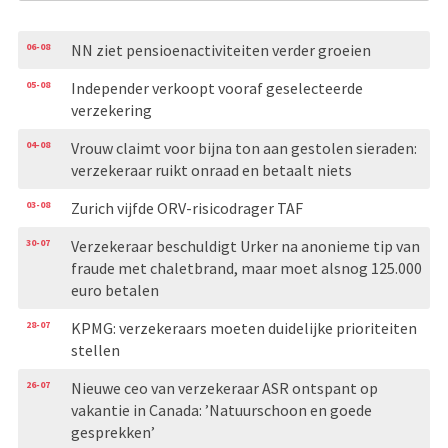
06-08
NN ziet pensioenactiviteiten verder groeien
05-08
Independer verkoopt vooraf geselecteerde
verzekering
04-08
Vrouw claimt voor bijna ton aan gestolen sieraden:
verzekeraar ruikt onraad en betaalt niets
03-08
Zurich vijfde ORV-risicodrager TAF
30-07
Verzekeraar beschuldigt Urker na anonieme tip van
fraude met chaletbrand, maar moet alsnog 125.000
euro betalen
28-07
KPMG: verzekeraars moeten duidelijke prioriteiten
stellen
26-07
Nieuwe ceo van verzekeraar ASR ontspant op
vakantie in Canada: ’Natuurschoon en goede
gesprekken’