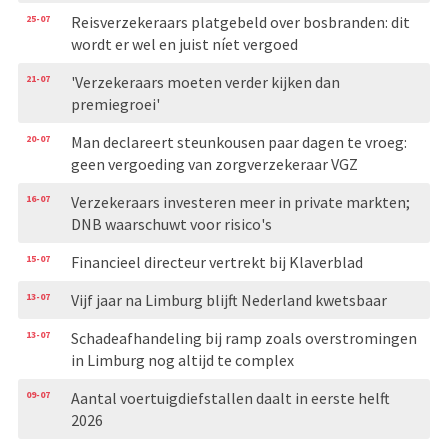
25-07
Reisverzekeraars platgebeld over bosbranden: dit
wordt er wel en juist níet vergoed
21-07
'Verzekeraars moeten verder kijken dan
premiegroei'
20-07
Man declareert steunkousen paar dagen te vroeg:
geen vergoeding van zorgverzekeraar VGZ
16-07
Verzekeraars investeren meer in private markten;
DNB waarschuwt voor risico's
15-07
Financieel directeur vertrekt bij Klaverblad
13-07
Vijf jaar na Limburg blijft Nederland kwetsbaar
13-07
Schadeafhandeling bij ramp zoals overstromingen
in Limburg nog altijd te complex
09-07
Aantal voertuigdiefstallen daalt in eerste helft
2026