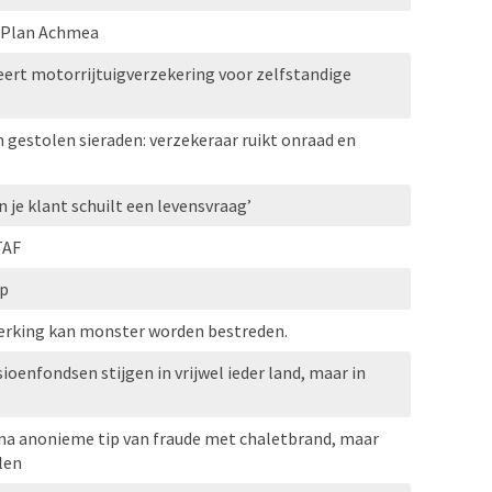
l Plan Achmea
ert motorrijtuigverzekering voor zelfstandige
n gestolen sieraden: verzekeraar ruikt onraad en
n je klant schuilt een levensvraag’
TAF
op
erking kan monster worden bestreden.
oenfondsen stijgen in vrijwel ieder land, maar in
 na anonieme tip van fraude met chaletbrand, maar
len