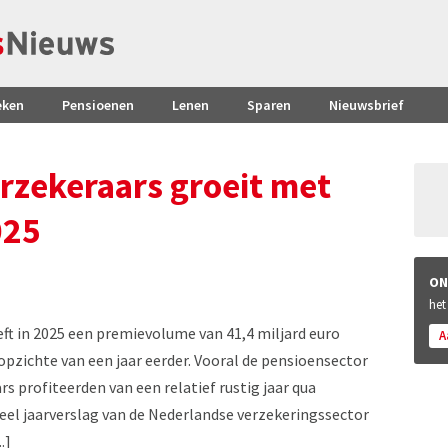
eken
Pensioenen
Lenen
Sparen
Nieuwsbrief
zekeraars groeit met
025
ON
het
ft in 2025 een premievolume van 41,4 miljard euro
A
opzichte van een jaar eerder. Vooral de pensioensector
rs profiteerden van een relatief rustig jaar qua
cieel jaarverslag van de Nederlandse verzekeringssector
.]