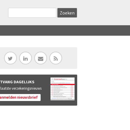
Zoekveld
Search this site
TVANG DAGELIJKS
 laatste verzekeringsnieuws
anmelden nieuwsbrief