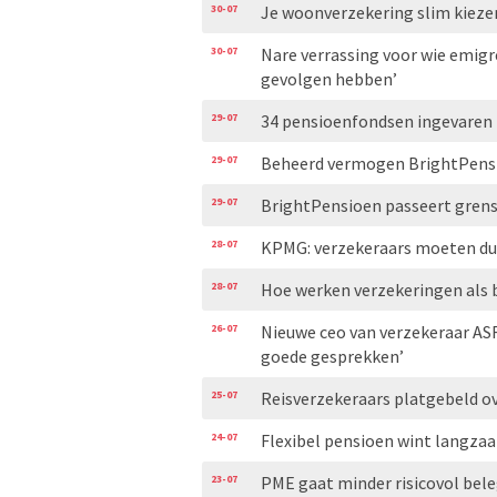
30-07
Je woonverzekering slim kiezen
30-07
Nare verrassing voor wie emigr
gevolgen hebben’
29-07
34 pensioenfondsen ingevaren 
29-07
Beheerd vermogen BrightPensio
29-07
BrightPensioen passeert grens
28-07
KPMG: verzekeraars moeten duid
28-07
Hoe werken verzekeringen als
26-07
Nieuwe ceo van verzekeraar AS
goede gesprekken’
25-07
Reisverzekeraars platgebeld ove
24-07
Flexibel pensioen wint langzaa
23-07
PME gaat minder risicovol bel