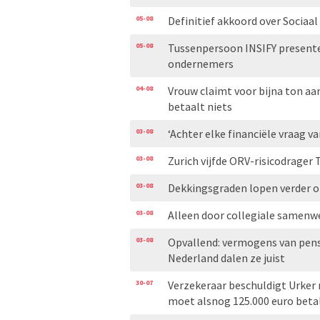
05-08
Definitief akkoord over Sociaa
05-08
Tussenpersoon INSIFY presente
ondernemers
04-08
Vrouw claimt voor bijna ton aa
betaalt niets
03-08
‘Achter elke financiële vraag va
03-08
Zurich vijfde ORV-risicodrager 
03-08
Dekkingsgraden lopen verder 
03-08
Alleen door collegiale samenw
03-08
Opvallend: vermogens van pensi
Nederland dalen ze juist
30-07
Verzekeraar beschuldigt Urker
moet alsnog 125.000 euro beta