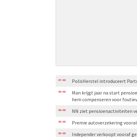
07-08
PolisHerstel introduceert Part
06-08
Man krijgt jaar na start pensio
hem compenseren voor foutiev
06-08
NN ziet pensioenactiviteiten v
06-08
Premie autoverzekering voora
05-08
Independer verkoopt vooraf ge