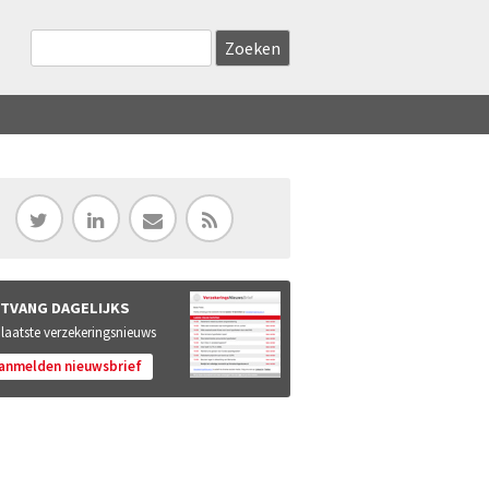
Zoekveld
Search this site
TVANG DAGELIJKS
 laatste verzekeringsnieuws
anmelden nieuwsbrief