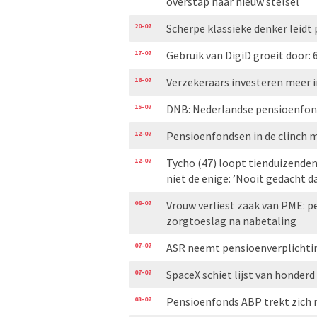
overstap naar nieuw stelsel
20-07
Scherpe klassieke denker leidt
17-07
Gebruik van DigiD groeit door: 
16-07
Verzekeraars investeren meer i
15-07
DNB: Nederlandse pensioenfond
12-07
Pensioenfondsen in de clinch 
12-07
Tycho (47) loopt tienduizenden
niet de enige: ’Nooit gedacht d
08-07
Vrouw verliest zaak van PME: p
zorgtoeslag na nabetaling
07-07
ASR neemt pensioenverplichti
07-07
SpaceX schiet lijst van honderd
03-07
Pensioenfonds ABP trekt zich n