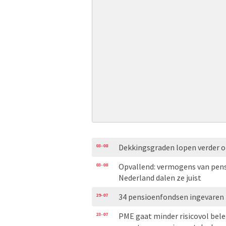
03-08
Dekkingsgraden lopen verder 
03-08
Opvallend: vermogens van pensi
Nederland dalen ze juist
29-07
34 pensioenfondsen ingevaren 
23-07
PME gaat minder risicovol bel