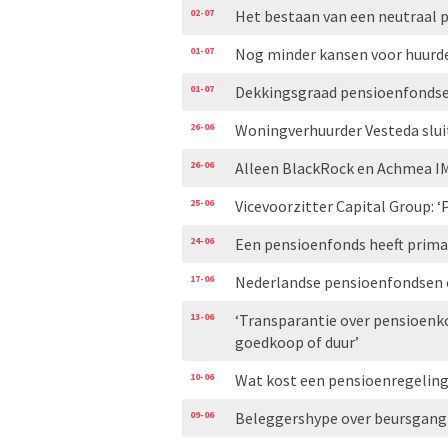
02-07
Het bestaan van een neutraal 
01-07
Nog minder kansen voor huurde
01-07
Dekkingsgraad pensioenfondsen
26-06
Woningverhuurder Vesteda slui
26-06
Alleen BlackRock en Achmea I
25-06
Vicevoorzitter Capital Group: 
24-06
Een pensioenfonds heeft primai
17-06
Nederlandse pensioenfondsen e
13-06
‘Transparantie over pensioenko
goedkoop of duur’
10-06
Wat kost een pensioenregeling
09-06
Beleggershype over beursgang