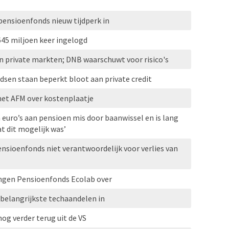
 pensioenfonds nieuw tijdperk in
645 miljoen keer ingelogd
n private markten; DNB waarschuwt voor risico's
sen staan beperkt bloot aan private credit
met AFM over kostenplaatje
 euro’s aan pensioen mis door baanwissel en is lang
at dit mogelijk was’
ensioenfonds niet verantwoordelijk voor verlies van
ngen Pensioenfonds Ecolab over
 belangrijkste techaandelen in
og verder terug uit de VS