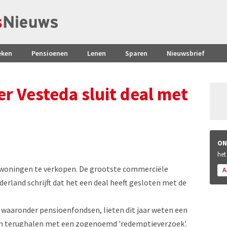
eken
Pensioenen
Lenen
Sparen
Nieuwsbrief
 Vesteda sluit deal met
ON
het
rwoningen te verkopen. De grootste commerciële
A
rland schrijft dat het een deal heeft gesloten met de
, waaronder pensioenfondsen, lieten dit jaar weten een
len terughalen met een zogenoemd 'redemptieverzoek'.