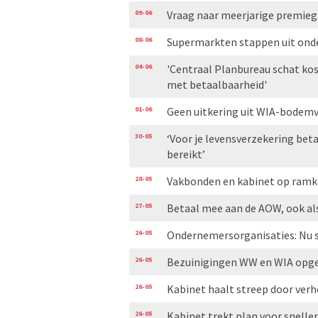
09-06
Vraag naar meerjarige premieg
08-06
Supermarkten stappen uit on
04-06
'Centraal Planbureau schat ko
met betaalbaarheid'
01-06
Geen uitkering uit WIA-bodemv
30-05
‘Voor je levensverzekering bet
bereikt’
28-05
Vakbonden en kabinet op ramkoe
27-05
Betaal mee aan de AOW, ook al
26-05
Ondernemersorganisaties: Nu s
26-05
Bezuinigingen WW en WIA opge
26-05
Kabinet haalt streep door ver
26-05
Kabinet trekt plan voor snelle