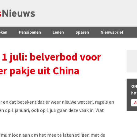
eken
Pensioenen
Lenen
Sparen
Nieuwsbrief
 1 juli: belverbod voor
r pakje uit China
ON
het
ar en dat betekent dat er weer nieuwe wetten, regels en
A
op 1 januari, ook op 1 juli gaan deze vaak in. Wat
inimumloon aan om het mee te laten stijgen met de