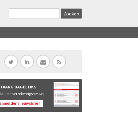
Zoekveld
Search this site
TVANG DAGELIJKS
 laatste verzekeringsnieuws
anmelden nieuwsbrief