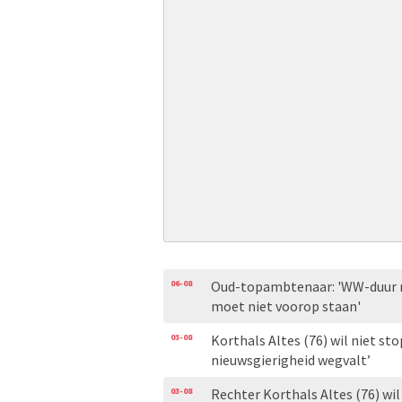
06-08
Oud-topambtenaar: 'WW-duur m
moet niet voorop staan'
03-08
Korthals Altes (76) wil niet s
nieuwsgierigheid wegvalt’
03-08
Rechter Korthals Altes (76) wi