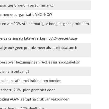
aranties groeit in verzuimmarkt
dernemersorganisatie VNO-NCW
sten van AOW stelselmatig te hoog in, geen probleem
erzekering na latere verlaging AO-percentage
aal je ook geen premie meer als de einddatum is
rs over bezuinigingen: 'Acties nu noodzakelijk'
s je hem ontvangt
nel aan tafel met kabinet en bonden
schort, AOW-plan gaat niet door
hoging AOW-leeftijd na druk van vakbonden
re verhoging AOW-leeftijd in