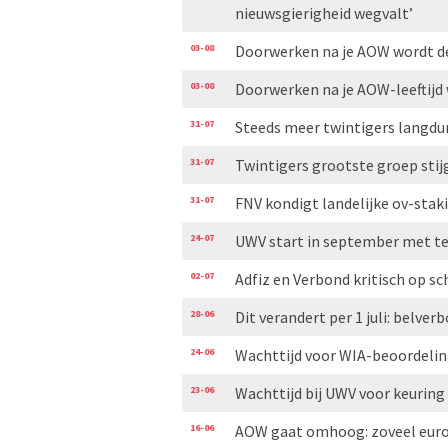
nieuwsgierigheid wegvalt’
03-08
Doorwerken na je AOW wordt de 
03-08
Doorwerken na je AOW-leeftijd 
31-07
Steeds meer twintigers langdu
31-07
Twintigers grootste groep stij
31-07
FNV kondigt landelijke ov-stak
24-07
UWV start in september met te
02-07
Adfiz en Verbond kritisch op
28-06
Dit verandert per 1 juli: belver
24-06
Wachttijd voor WIA-beoordelin
23-06
Wachttijd bij UWV voor keuring
16-06
AOW gaat omhoog: zoveel euro’s