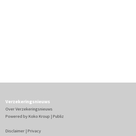
Verzekeringsnieuws
Over Verzekeringsnieuws
Powered by
Koko Kroup
|
Publiz
Disclaimer
|
Privacy