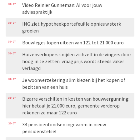
30-07
Video Reinier Gunneman: AI voor jouw
adviespraktijk
30-07
ING ziet hypotheekportefeuille opnieuw sterk
groeien
30-07
Bouwleges lopen uiteen van 122 tot 21.000 euro
30-07
Huizenverkopers snijden zichzelf in de vingers door
hoog in te zetten: vraagprijs wordt steeds vaker
verlaagd
30-07
Je woonverzekering slim kiezen bij het kopen of
bezitten van een huis
30-07
Bizarre verschillen in kosten van bouwvergunning:
hier betaal je 21.000 euro, gemeente verderop
rekenen ze maar 122 euro
29-07
34 pensioenfondsen ingevaren in nieuw
pensioenstelsel