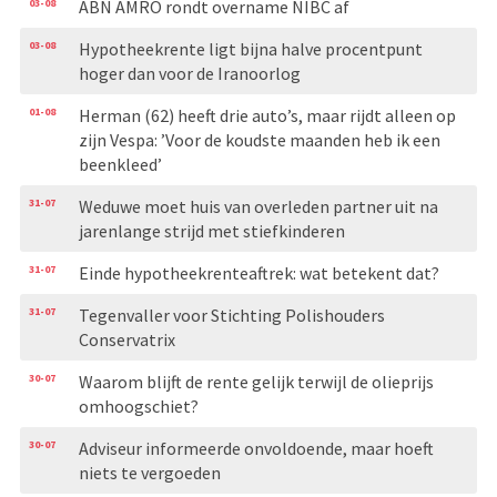
03-08
ABN AMRO rondt overname NIBC af
03-08
Hypotheekrente ligt bijna halve procentpunt
hoger dan voor de Iranoorlog
01-08
Herman (62) heeft drie auto’s, maar rijdt alleen op
zijn Vespa: ’Voor de koudste maanden heb ik een
beenkleed’
31-07
Weduwe moet huis van overleden partner uit na
jarenlange strijd met stiefkinderen
31-07
Einde hypotheekrenteaftrek: wat betekent dat?
31-07
Tegenvaller voor Stichting Polishouders
Conservatrix
30-07
Waarom blijft de rente gelijk terwijl de olieprijs
omhoogschiet?
30-07
Adviseur informeerde onvoldoende, maar hoeft
niets te vergoeden