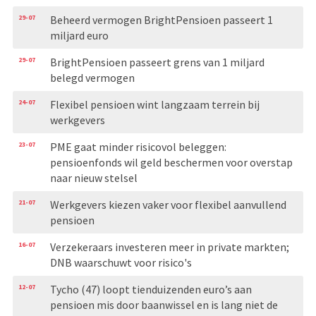
29-07
Beheerd vermogen BrightPensioen passeert 1
miljard euro
29-07
BrightPensioen passeert grens van 1 miljard
belegd vermogen
24-07
Flexibel pensioen wint langzaam terrein bij
werkgevers
23-07
PME gaat minder risicovol beleggen:
pensioenfonds wil geld beschermen voor overstap
naar nieuw stelsel
21-07
Werkgevers kiezen vaker voor flexibel aanvullend
pensioen
16-07
Verzekeraars investeren meer in private markten;
DNB waarschuwt voor risico's
12-07
Tycho (47) loopt tienduizenden euro’s aan
pensioen mis door baanwissel en is lang niet de