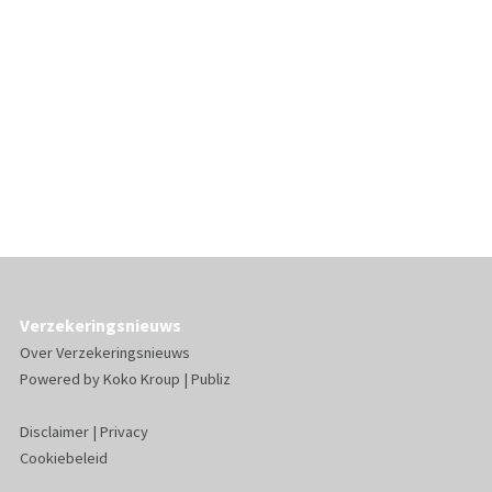
Verzekeringsnieuws
Over Verzekeringsnieuws
Powered by
Koko Kroup
|
Publiz
Disclaimer
|
Privacy
Cookiebeleid