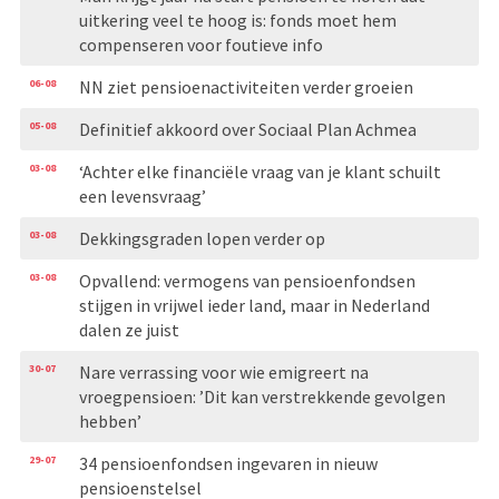
uitkering veel te hoog is: fonds moet hem
compenseren voor foutieve info
06-08
NN ziet pensioenactiviteiten verder groeien
05-08
Definitief akkoord over Sociaal Plan Achmea
03-08
‘Achter elke financiële vraag van je klant schuilt
een levensvraag’
03-08
Dekkingsgraden lopen verder op
03-08
Opvallend: vermogens van pensioenfondsen
stijgen in vrijwel ieder land, maar in Nederland
dalen ze juist
30-07
Nare verrassing voor wie emigreert na
vroegpensioen: ’Dit kan verstrekkende gevolgen
hebben’
29-07
34 pensioenfondsen ingevaren in nieuw
pensioenstelsel