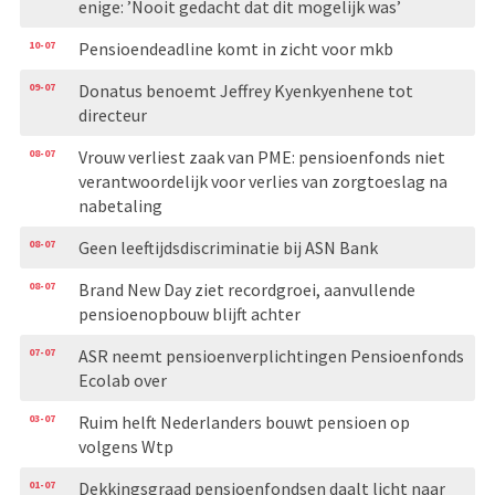
enige: ’Nooit gedacht dat dit mogelijk was’
10-07
Pensioendeadline komt in zicht voor mkb
09-07
Donatus benoemt Jeffrey Kyenkyenhene tot
directeur
08-07
Vrouw verliest zaak van PME: pensioenfonds niet
verantwoordelijk voor verlies van zorgtoeslag na
nabetaling
08-07
Geen leeftijdsdiscriminatie bij ASN Bank
08-07
Brand New Day ziet recordgroei, aanvullende
pensioenopbouw blijft achter
07-07
ASR neemt pensioenverplichtingen Pensioenfonds
Ecolab over
03-07
Ruim helft Nederlanders bouwt pensioen op
volgens Wtp
01-07
Dekkingsgraad pensioenfondsen daalt licht naar