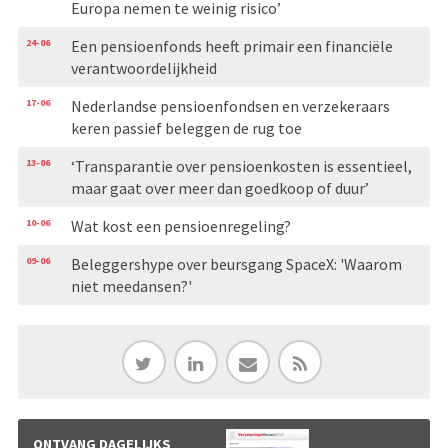
Europa nemen te weinig risico’
24-06
Een pensioenfonds heeft primair een financiële
verantwoordelijkheid
17-06
Nederlandse pensioenfondsen en verzekeraars
keren passief beleggen de rug toe
13-06
‘Transparantie over pensioenkosten is essentieel,
maar gaat over meer dan goedkoop of duur’
10-06
Wat kost een pensioenregeling?
09-06
Beleggershype over beursgang SpaceX: 'Waarom
niet meedansen?'
ONTVANG DAGELIJKS