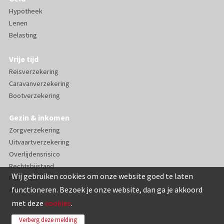
Hypotheek
Lenen
Belasting
Vrije tijd
Reisverzekering
Caravanverzekering
Bootverzekering
Gezin & inkomen
Zorgverzekering
Uitvaartverzekering
Overlijdensrisico
Rechtsbijstand
Wij gebruiken cookies om onze website goed te laten
Pensioen
functioneren. Bezoek je onze website, dan ga je akkoord
AOV
met deze
cookies
.
Verberg deze melding