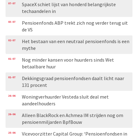
07-07
SpaceX schiet lijst van honderd belangrijkste
techaandelen in
03-07
Pensioenfonds ABP trekt zich nog verder terug uit
de VS
02-07
Het bestaan van een neutraal pensioenfonds is een
mythe
01-07
Nog minder kansen voor huurders sinds Wet
betaalbare huur
01-07
Dekkingsgraad pensioenfondsen daalt licht naar
131 procent
26-06
Woningverhuurder Vesteda sluit deal met
aandeelhouders
26-06
Alleen BlackRock en Achmea IM strijden nog om
pensioenmiljarden BpfBouw
25-06
Vicevoorzitter Capital Group: ‘Pensioenfondsen in