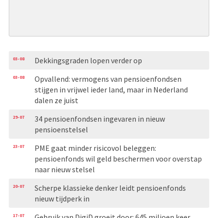
03-08
Dekkingsgraden lopen verder op
03-08
Opvallend: vermogens van pensioenfondsen
stijgen in vrijwel ieder land, maar in Nederland
dalen ze juist
29-07
34 pensioenfondsen ingevaren in nieuw
pensioenstelsel
23-07
PME gaat minder risicovol beleggen:
pensioenfonds wil geld beschermen voor overstap
naar nieuw stelsel
20-07
Scherpe klassieke denker leidt pensioenfonds
nieuw tijdperk in
17-07
Gebruik van DigiD groeit door: 645 miljoen keer