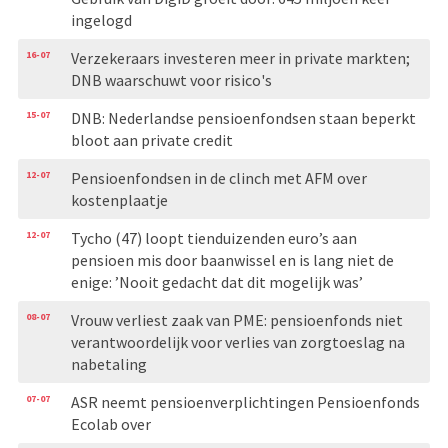
ingelogd
16-07
Verzekeraars investeren meer in private markten;
DNB waarschuwt voor risico's
15-07
DNB: Nederlandse pensioenfondsen staan beperkt
bloot aan private credit
12-07
Pensioenfondsen in de clinch met AFM over
kostenplaatje
12-07
Tycho (47) loopt tienduizenden euro’s aan
pensioen mis door baanwissel en is lang niet de
enige: ’Nooit gedacht dat dit mogelijk was’
08-07
Vrouw verliest zaak van PME: pensioenfonds niet
verantwoordelijk voor verlies van zorgtoeslag na
nabetaling
07-07
ASR neemt pensioenverplichtingen Pensioenfonds
Ecolab over