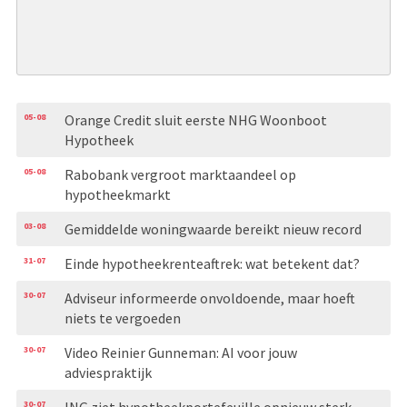
05-08
Orange Credit sluit eerste NHG Woonboot
Hypotheek
05-08
Rabobank vergroot marktaandeel op
hypotheekmarkt
03-08
Gemiddelde woningwaarde bereikt nieuw record
31-07
Einde hypotheekrenteaftrek: wat betekent dat?
30-07
Adviseur informeerde onvoldoende, maar hoeft
niets te vergoeden
30-07
Video Reinier Gunneman: AI voor jouw
adviespraktijk
30-07
ING ziet hypotheekportefeuille opnieuw sterk