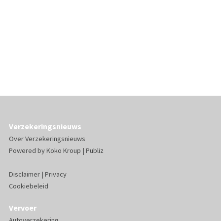
Verzekeringsnieuws
Over Verzekeringsnieuws
Powered by
Koko Kroup
|
Publiz
Disclaimer
|
Privacy
Cookiebeleid
Vervoer
Autoverzekering