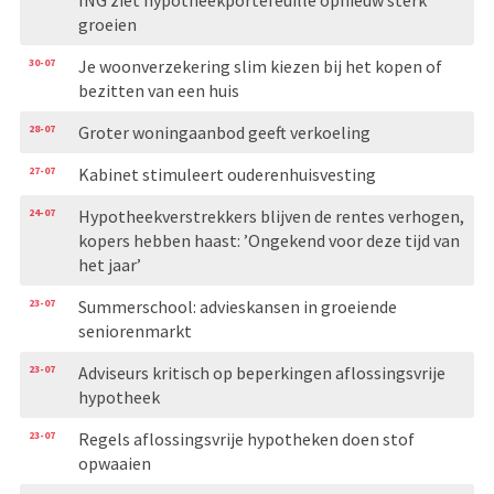
groeien
30-07
Je woonverzekering slim kiezen bij het kopen of
bezitten van een huis
28-07
Groter woningaanbod geeft verkoeling
27-07
Kabinet stimuleert ouderenhuisvesting
24-07
Hypotheekverstrekkers blijven de rentes verhogen,
kopers hebben haast: ’Ongekend voor deze tijd van
het jaar’
23-07
Summerschool: advieskansen in groeiende
seniorenmarkt
23-07
Adviseurs kritisch op beperkingen aflossingsvrije
hypotheek
23-07
Regels aflossingsvrije hypotheken doen stof
opwaaien