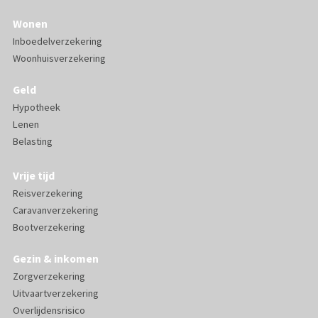
Wonen
Inboedelverzekering
Woonhuisverzekering
Geld
Hypotheek
Lenen
Belasting
Vrije tijd
Reisverzekering
Caravanverzekering
Bootverzekering
Gezin & inkomen
Zorgverzekering
Uitvaartverzekering
Overlijdensrisico