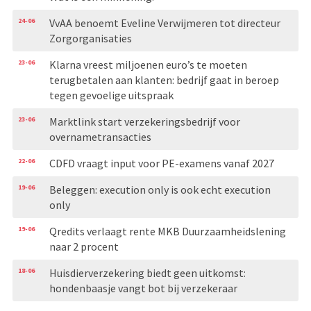
24-06
VvAA benoemt Eveline Verwijmeren tot directeur
Zorgorganisaties
23-06
Klarna vreest miljoenen euro’s te moeten
terugbetalen aan klanten: bedrijf gaat in beroep
tegen gevoelige uitspraak
23-06
Marktlink start verzekeringsbedrijf voor
overnametransacties
22-06
CDFD vraagt input voor PE-examens vanaf 2027
19-06
Beleggen: execution only is ook echt execution
only
19-06
Qredits verlaagt rente MKB Duurzaamheidslening
naar 2 procent
18-06
Huisdierverzekering biedt geen uitkomst:
hondenbaasje vangt bot bij verzekeraar