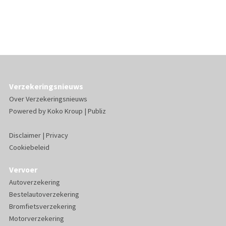
Verzekeringsnieuws
Over Verzekeringsnieuws
Powered by
Koko Kroup
|
Publiz
Disclaimer
|
Privacy
Cookiebeleid
Vervoer
Autoverzekering
Bestelautoverzekering
Bromfietsverzekering
Motorverzekering