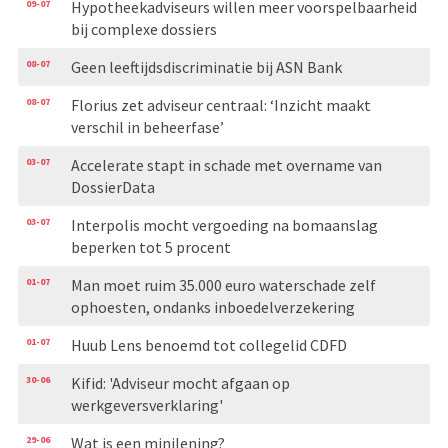
09-07
Hypotheekadviseurs willen meer voorspelbaarheid
bij complexe dossiers
08-07
Geen leeftijdsdiscriminatie bij ASN Bank
08-07
Florius zet adviseur centraal: ‘Inzicht maakt
verschil in beheerfase’
03-07
Accelerate stapt in schade met overname van
DossierData
03-07
Interpolis mocht vergoeding na bomaanslag
beperken tot 5 procent
01-07
Man moet ruim 35.000 euro waterschade zelf
ophoesten, ondanks inboedelverzekering
01-07
Huub Lens benoemd tot collegelid CDFD
30-06
Kifid: 'Adviseur mocht afgaan op
werkgeversverklaring'
29-06
Wat is een minilening?