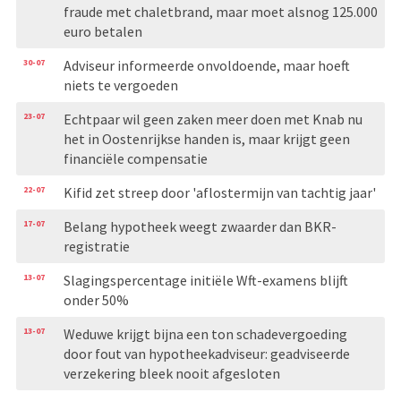
fraude met chaletbrand, maar moet alsnog 125.000
euro betalen
30-07
Adviseur informeerde onvoldoende, maar hoeft
niets te vergoeden
23-07
Echtpaar wil geen zaken meer doen met Knab nu
het in Oostenrijkse handen is, maar krijgt geen
financiële compensatie
22-07
Kifid zet streep door 'aflostermijn van tachtig jaar'
17-07
Belang hypotheek weegt zwaarder dan BKR-
registratie
13-07
Slagingspercentage initiële Wft-examens blijft
onder 50%
13-07
Weduwe krijgt bijna een ton schadevergoeding
door fout van hypotheekadviseur: geadviseerde
verzekering bleek nooit afgesloten