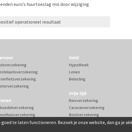
enden euro’s huurtoeslag mis door wijziging
positief operationeel resultaat
ervoer
Geld
utoverzekering
Hypotheek
estelautoverzekering
Lenen
romfietsverzekering
Belasting
otorverzekering
Vrije tijd
onen
Reisverzekering
nboedelverzekering
Caravanverzekering
oonhuisverzekering
Bootverzekering
 goed te laten functioneren. Bezoek je onze website, dan ga je a