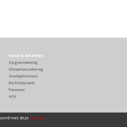
Gezin & inkomen
Zorgverzekering
Uitvaartverzekering
Overlijdensrisico
Rechtsbijstand
Pensioen
AOV
kkoord met deze
cookies
.