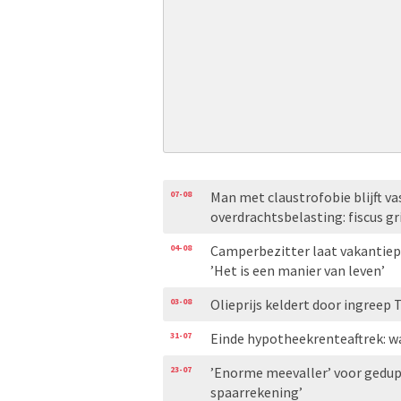
07-08
Man met claustrofobie blijft vas
overdrachtsbelasting: fiscus gri
04-08
Camperbezitter laat vakantiep
’Het is een manier van leven’
03-08
Olieprijs keldert door ingreep
31-07
Einde hypotheekrenteaftrek: w
23-07
’Enorme meevaller’ voor gedupe
spaarrekening’