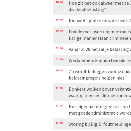
18-06
Hoe zit het ook alweer met de 
dividendbelasting?
18-06
Nieuw: AI-platform voor bedri
10-06
Fraude met overtuigende mails
listige manier slaan criminele
02-06
Vanaf 2028 betaal je belasting 
01-06
Werknemers kunnen tweede fiet
30-05
Zo wordt beleggen voor je oude 
belastingregels helpen niet’
17-05
Donkere wolken boven vakantieh
waarop mensen dit niet meer w
11-05
Huiseigenaar dreigt straks op t
met goede administratie word
11-05
Storing bij DigiD: foutmelding