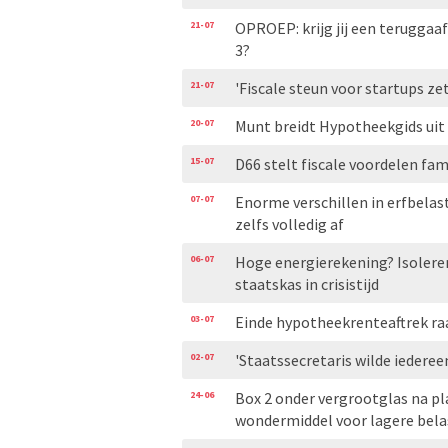
21-07
OPROEP: krijg jij een teruggaa
3?
21-07
'Fiscale steun voor startups ze
20-07
Munt breidt Hypotheekgids uit
15-07
D66 stelt fiscale voordelen fa
07-07
Enorme verschillen in erfbelas
zelfs volledig af
06-07
Hoge energierekening? Isoleren
staatskas in crisistijd
03-07
Einde hypotheekrenteaftrek ra
02-07
'Staatssecretaris wilde iedere
24-06
Box 2 onder vergrootglas na p
wondermiddel voor lagere bela