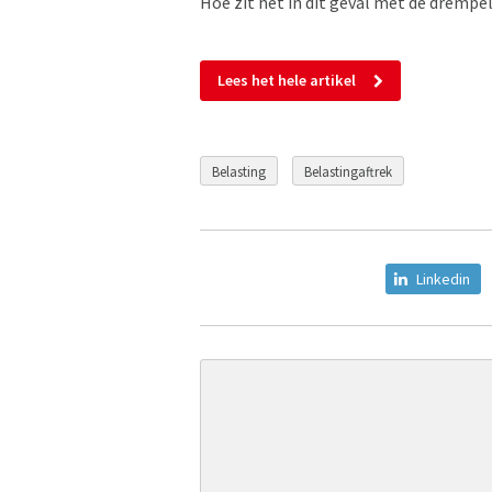
Hoe zit het in dit geval met de drempel
Lees het hele artikel
Belasting
Belastingaftrek
Linkedin