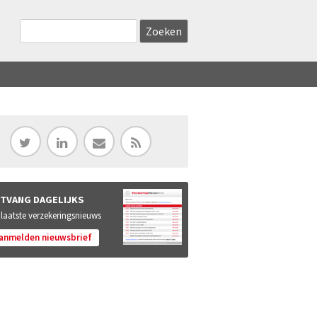
Zoekveld
Search this site
TVANG DAGELIJKS
 laatste verzekeringsnieuws
anmelden nieuwsbrief