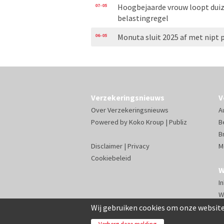
07-05
Hoogbejaarde vrouw loopt duiz
belastingregel
06-05
Monuta sluit 2025 af met nipt 
Verzekeringsnieuws
V
Over Verzekeringsnieuws
A
Powered by
Koko Kroup
|
Publiz
B
B
Disclaimer
|
Privacy
M
Cookiebeleid
W
I
W
Wij gebruiken cookies om onze website