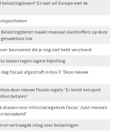
3 belastingboxen? En wat wil Europa met de
jfshypotheken
 Belastingdienst maakt massaal slachtoffers: op deze
n genadeloos toe
over beurswinst die je nog niet hebt verzilverd
s leasen tegen lagere bijtelling
dag fiscaal afgestraft in box 3: ’Deze nieuwe
uis door nieuwe fiscale regels: ’Er komt een punt
illen betalen’
e draaien voor informatiegebrek fiscus: ’Juist mensen
en benadeeld’
en en vertraagde inlog voor belastingen