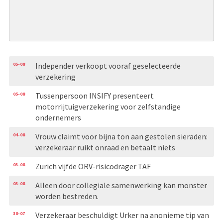
05-08
Independer verkoopt vooraf geselecteerde
verzekering
05-08
Tussenpersoon INSIFY presenteert
motorrijtuigverzekering voor zelfstandige
ondernemers
04-08
Vrouw claimt voor bijna ton aan gestolen sieraden:
verzekeraar ruikt onraad en betaalt niets
03-08
Zurich vijfde ORV-risicodrager TAF
03-08
Alleen door collegiale samenwerking kan monster
worden bestreden.
30-07
Verzekeraar beschuldigt Urker na anonieme tip van