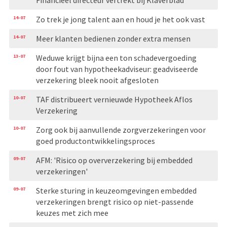
14-07
Zo trek je jong talent aan en houd je het ook vast
14-07
Meer klanten bedienen zonder extra mensen
13-07
Weduwe krijgt bijna een ton schadevergoeding
door fout van hypotheekadviseur: geadviseerde
verzekering bleek nooit afgesloten
10-07
TAF distribueert vernieuwde Hypotheek Aflos
Verzekering
10-07
Zorg ook bij aanvullende zorgverzekeringen voor
goed productontwikkelingsproces
09-07
AFM: 'Risico op oververzekering bij embedded
verzekeringen'
09-07
Sterke sturing in keuzeomgevingen embedded
verzekeringen brengt risico op niet-passende
keuzes met zich mee