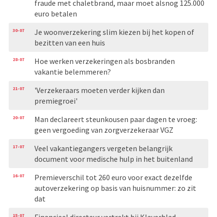
fraude met chaletbrand, maar moet alsnog 125.000
euro betalen
30-07
Je woonverzekering slim kiezen bij het kopen of
bezitten van een huis
28-07
Hoe werken verzekeringen als bosbranden
vakantie belemmeren?
21-07
'Verzekeraars moeten verder kijken dan
premiegroei'
20-07
Man declareert steunkousen paar dagen te vroeg:
geen vergoeding van zorgverzekeraar VGZ
17-07
Veel vakantiegangers vergeten belangrijk
document voor medische hulp in het buitenland
16-07
Premieverschil tot 260 euro voor exact dezelfde
autoverzekering op basis van huisnummer: zo zit
dat
15-07
Financieel directeur vertrekt bij Klaverblad