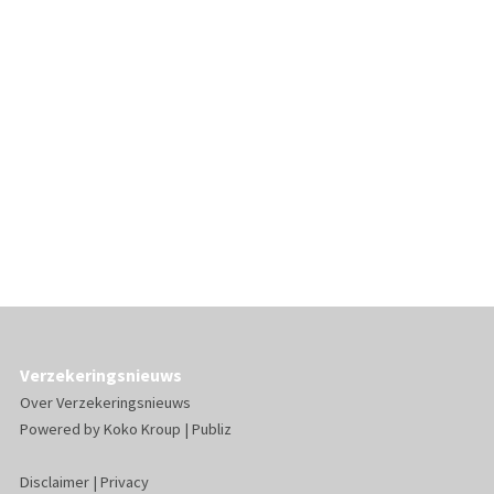
Verzekeringsnieuws
Over Verzekeringsnieuws
Powered by
Koko Kroup
|
Publiz
Disclaimer
|
Privacy