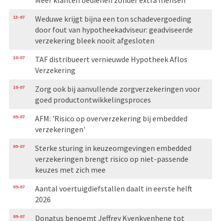
13-07
Weduwe krijgt bijna een ton schadevergoeding
door fout van hypotheekadviseur: geadviseerde
verzekering bleek nooit afgesloten
10-07
TAF distribueert vernieuwde Hypotheek Aflos
Verzekering
10-07
Zorg ook bij aanvullende zorgverzekeringen voor
goed productontwikkelingsproces
09-07
AFM: 'Risico op oververzekering bij embedded
verzekeringen'
09-07
Sterke sturing in keuzeomgevingen embedded
verzekeringen brengt risico op niet-passende
keuzes met zich mee
09-07
Aantal voertuigdiefstallen daalt in eerste helft
2026
09-07
Donatus benoemt Jeffrey Kyenkyenhene tot