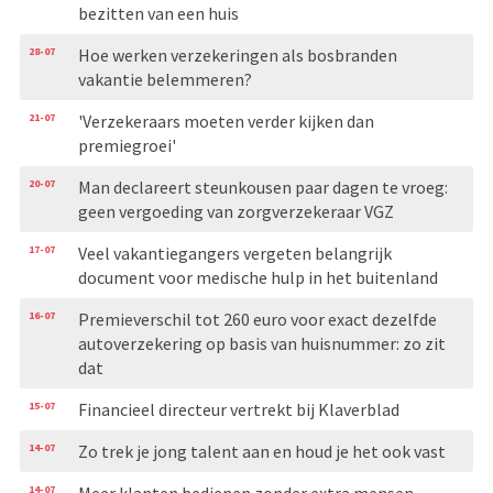
bezitten van een huis
28-07
Hoe werken verzekeringen als bosbranden
vakantie belemmeren?
21-07
'Verzekeraars moeten verder kijken dan
premiegroei'
20-07
Man declareert steunkousen paar dagen te vroeg:
geen vergoeding van zorgverzekeraar VGZ
17-07
Veel vakantiegangers vergeten belangrijk
document voor medische hulp in het buitenland
16-07
Premieverschil tot 260 euro voor exact dezelfde
autoverzekering op basis van huisnummer: zo zit
dat
15-07
Financieel directeur vertrekt bij Klaverblad
14-07
Zo trek je jong talent aan en houd je het ook vast
14-07
Meer klanten bedienen zonder extra mensen