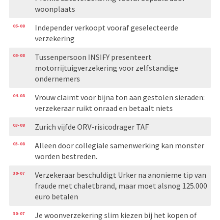
woonplaats
05-08
Independer verkoopt vooraf geselecteerde
verzekering
05-08
Tussenpersoon INSIFY presenteert
motorrijtuigverzekering voor zelfstandige
ondernemers
04-08
Vrouw claimt voor bijna ton aan gestolen sieraden:
verzekeraar ruikt onraad en betaalt niets
03-08
Zurich vijfde ORV-risicodrager TAF
03-08
Alleen door collegiale samenwerking kan monster
worden bestreden.
30-07
Verzekeraar beschuldigt Urker na anonieme tip van
fraude met chaletbrand, maar moet alsnog 125.000
euro betalen
30-07
Je woonverzekering slim kiezen bij het kopen of