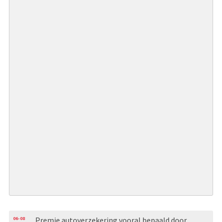
06-08
Premie autoverzekering vooral bepaald door