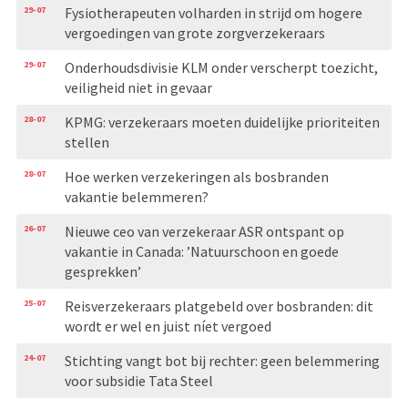
29-07
Fysiotherapeuten volharden in strijd om hogere
vergoedingen van grote zorgverzekeraars
29-07
Onderhoudsdivisie KLM onder verscherpt toezicht,
veiligheid niet in gevaar
28-07
KPMG: verzekeraars moeten duidelijke prioriteiten
stellen
28-07
Hoe werken verzekeringen als bosbranden
vakantie belemmeren?
26-07
Nieuwe ceo van verzekeraar ASR ontspant op
vakantie in Canada: ’Natuurschoon en goede
gesprekken’
25-07
Reisverzekeraars platgebeld over bosbranden: dit
wordt er wel en juist níet vergoed
24-07
Stichting vangt bot bij rechter: geen belemmering
voor subsidie Tata Steel