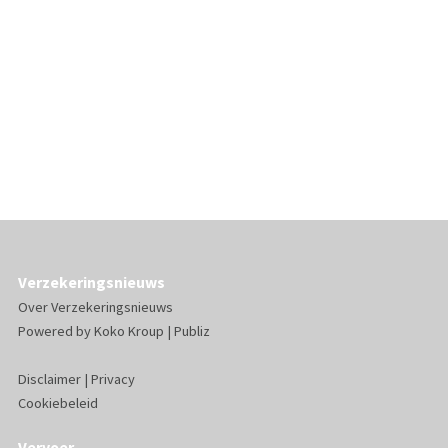
Verzekeringsnieuws
Over Verzekeringsnieuws
Powered by
Koko Kroup
|
Publiz
Disclaimer
|
Privacy
Cookiebeleid
Vervoer