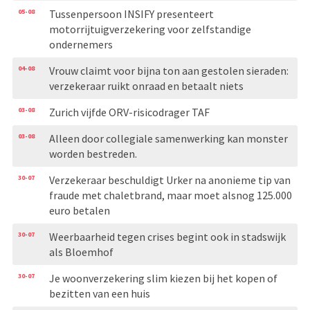
05-08
Tussenpersoon INSIFY presenteert
motorrijtuigverzekering voor zelfstandige
ondernemers
04-08
Vrouw claimt voor bijna ton aan gestolen sieraden:
verzekeraar ruikt onraad en betaalt niets
03-08
Zurich vijfde ORV-risicodrager TAF
03-08
Alleen door collegiale samenwerking kan monster
worden bestreden.
30-07
Verzekeraar beschuldigt Urker na anonieme tip van
fraude met chaletbrand, maar moet alsnog 125.000
euro betalen
30-07
Weerbaarheid tegen crises begint ook in stadswijk
als Bloemhof
30-07
Je woonverzekering slim kiezen bij het kopen of
bezitten van een huis