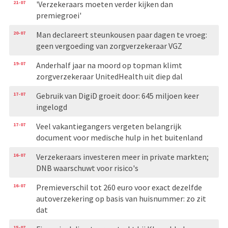
21-07
'Verzekeraars moeten verder kijken dan
premiegroei'
20-07
Man declareert steunkousen paar dagen te vroeg:
geen vergoeding van zorgverzekeraar VGZ
19-07
Anderhalf jaar na moord op topman klimt
zorgverzekeraar UnitedHealth uit diep dal
17-07
Gebruik van DigiD groeit door: 645 miljoen keer
ingelogd
17-07
Veel vakantiegangers vergeten belangrijk
document voor medische hulp in het buitenland
16-07
Verzekeraars investeren meer in private markten;
DNB waarschuwt voor risico's
16-07
Premieverschil tot 260 euro voor exact dezelfde
autoverzekering op basis van huisnummer: zo zit
dat
15-07