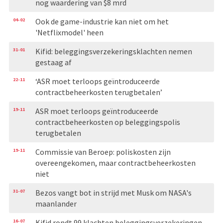
nog waardering van $8 mrd
04-02
Ook de game-industrie kan niet om het
'Netflixmodel' heen
31-01
Kifid: beleggingsverzekeringsklachten nemen
gestaag af
22-11
‘ASR moet terloops geïntroduceerde
contractbeheerkosten terugbetalen’
19-11
ASR moet terloops geïntroduceerde
contractbeheerkosten op beleggingspolis
terugbetalen
19-11
Commissie van Beroep: poliskosten zijn
overeengekomen, maar contractbeheerkosten
niet
31-07
Bezos vangt bot in strijd met Musk om NASA's
maanlander
16-07
Kifid rondt 99 klachten beleggingsverzekeringen