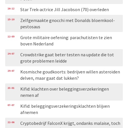
16-12
Star Trek-actrice Jill Jacobson (70) overleden
15-10
Zelfgemaakte gnocchi met Donalds bloemkool-
pestosaus
12-09
Grote militaire oefening: parachutisten te zien
boven Nederland
24-07
Crowdstrike gaat beter testen na update die tot
grote problemen leidde
29-07
Kosmische goudkoorts: bedrijven willen asteroïden
delven, maar gaat dat lukken?
23-01
Kifid: klachten over beleggingsverzekeringen
nemen af
07-07
Kifid: beleggingsverzekeringsklachten blijven
afnemen
22-06
Cryptobedrijf FalconX krijgt, ondanks malaise, toch