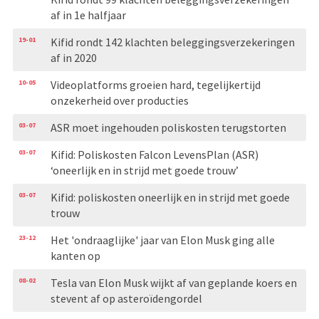
af in 1e halfjaar
19-01
Kifid rondt 142 klachten beleggingsverzekeringen
af in 2020
10-05
Videoplatforms groeien hard, tegelijkertijd
onzekerheid over producties
03-07
ASR moet ingehouden poliskosten terugstorten
03-07
Kifid: Poliskosten Falcon LevensPlan (ASR)
‘oneerlijk en in strijd met goede trouw’
03-07
Kifid: poliskosten oneerlijk en in strijd met goede
trouw
23-12
Het 'ondraaglijke' jaar van Elon Musk ging alle
kanten op
08-02
Tesla van Elon Musk wijkt af van geplande koers en
stevent af op asteroïdengordel