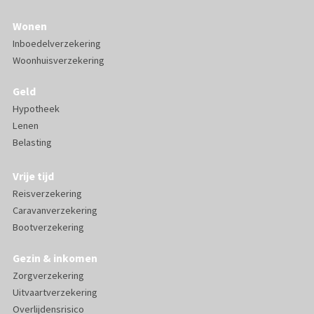
Wonen
Inboedelverzekering
Woonhuisverzekering
Geld
Hypotheek
Lenen
Belasting
Vrije tijd
Reisverzekering
Caravanverzekering
Bootverzekering
Gezin & inkomen
Zorgverzekering
Uitvaartverzekering
Overlijdensrisico