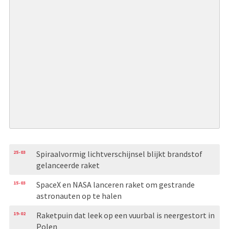
25-03
Spiraalvormig lichtverschijnsel blijkt brandstof
gelanceerde raket
15-03
SpaceX en NASA lanceren raket om gestrande
astronauten op te halen
19-02
Raketpuin dat leek op een vuurbal is neergestort in
Polen