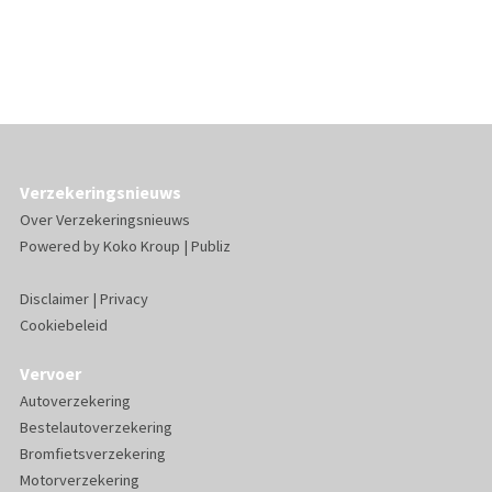
Verzekeringsnieuws
Over Verzekeringsnieuws
Powered by
Koko Kroup
|
Publiz
Disclaimer
|
Privacy
Cookiebeleid
Vervoer
Autoverzekering
Bestelautoverzekering
Bromfietsverzekering
Motorverzekering