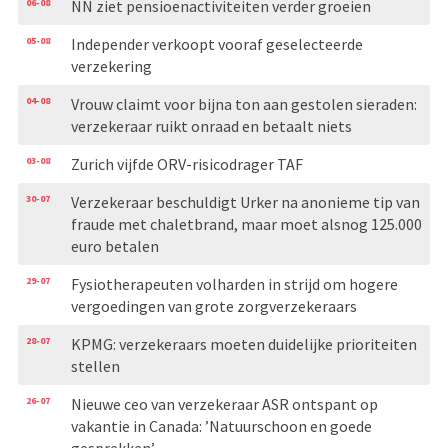
06-08
NN ziet pensioenactiviteiten verder groeien
05-08
Independer verkoopt vooraf geselecteerde
verzekering
04-08
Vrouw claimt voor bijna ton aan gestolen sieraden:
verzekeraar ruikt onraad en betaalt niets
03-08
Zurich vijfde ORV-risicodrager TAF
30-07
Verzekeraar beschuldigt Urker na anonieme tip van
fraude met chaletbrand, maar moet alsnog 125.000
euro betalen
29-07
Fysiotherapeuten volharden in strijd om hogere
vergoedingen van grote zorgverzekeraars
28-07
KPMG: verzekeraars moeten duidelijke prioriteiten
stellen
26-07
Nieuwe ceo van verzekeraar ASR ontspant op
vakantie in Canada: ’Natuurschoon en goede