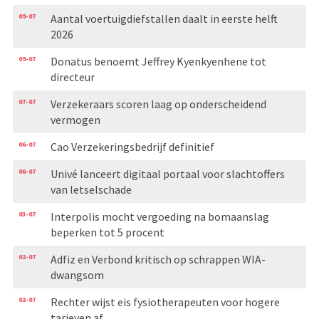
09-07
Aantal voertuigdiefstallen daalt in eerste helft
2026
09-07
Donatus benoemt Jeffrey Kyenkyenhene tot
directeur
07-07
Verzekeraars scoren laag op onderscheidend
vermogen
06-07
Cao Verzekeringsbedrijf definitief
06-07
Univé lanceert digitaal portaal voor slachtoffers
van letselschade
03-07
Interpolis mocht vergoeding na bomaanslag
beperken tot 5 procent
02-07
Adfiz en Verbond kritisch op schrappen WIA-
dwangsom
02-07
Rechter wijst eis fysiotherapeuten voor hogere
tarieven af