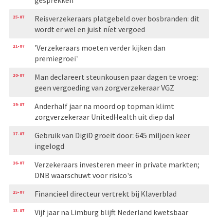
gesprekken’
25-07
Reisverzekeraars platgebeld over bosbranden: dit
wordt er wel en juist níet vergoed
21-07
'Verzekeraars moeten verder kijken dan
premiegroei'
20-07
Man declareert steunkousen paar dagen te vroeg:
geen vergoeding van zorgverzekeraar VGZ
19-07
Anderhalf jaar na moord op topman klimt
zorgverzekeraar UnitedHealth uit diep dal
17-07
Gebruik van DigiD groeit door: 645 miljoen keer
ingelogd
16-07
Verzekeraars investeren meer in private markten;
DNB waarschuwt voor risico's
15-07
Financieel directeur vertrekt bij Klaverblad
13-07
Vijf jaar na Limburg blijft Nederland kwetsbaar