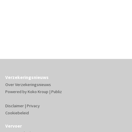
Verzekeringsnieuws
Over Verzekeringsnieuws
Powered by
Koko Kroup
|
Publiz
Disclaimer
|
Privacy
Cookiebeleid
Vervoer