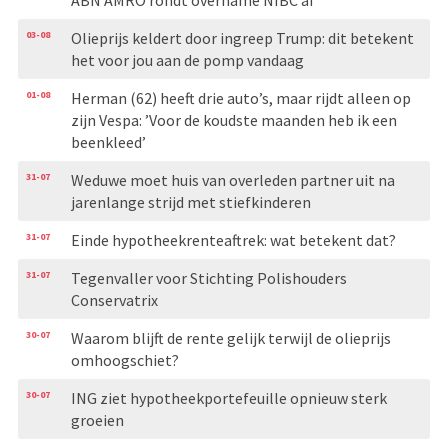
03-08
Olieprijs keldert door ingreep Trump: dit betekent
het voor jou aan de pomp vandaag
01-08
Herman (62) heeft drie auto’s, maar rijdt alleen op
zijn Vespa: ’Voor de koudste maanden heb ik een
beenkleed’
31-07
Weduwe moet huis van overleden partner uit na
jarenlange strijd met stiefkinderen
31-07
Einde hypotheekrenteaftrek: wat betekent dat?
31-07
Tegenvaller voor Stichting Polishouders
Conservatrix
30-07
Waarom blijft de rente gelijk terwijl de olieprijs
omhoogschiet?
30-07
ING ziet hypotheekportefeuille opnieuw sterk
groeien