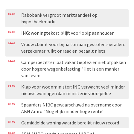
05-08
Rabobank vergroot marktaandeel op
hypotheekmarkt
05-08
ING: woningtekort blijft voorlopig aanhouden
04-08
Vrouw claimt voor bijna ton aan gestolen sieraden:
verzekeraar ruikt onraad en betaalt niets
04-08
Camperbezitter laat vakantieplezier niet afpakken
door hogere wegenbelasting: ’Het is een manier
van leven’
04-08
Klap voor woonminister: ING verwacht veel minder
nieuwe woningen dan ministerie voorspelde
03-08
Spaarders NIBC gewaarschuwd na overname door
ABN Amro: ’Mogelijk minder hoge rente’
03-08
Gemiddelde woningwaarde bereikt nieuw record
03-08
ABN AMRO rondt overname NIBC af