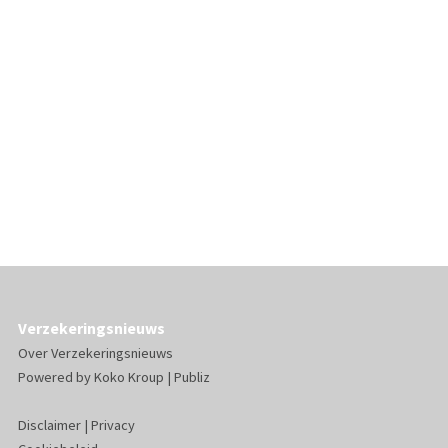
Verzekeringsnieuws
Over Verzekeringsnieuws
Powered by
Koko Kroup
|
Publiz
Disclaimer
|
Privacy