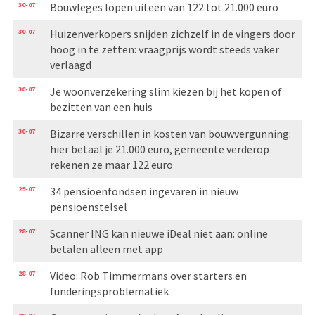
30-07
Bouwleges lopen uiteen van 122 tot 21.000 euro
30-07
Huizenverkopers snijden zichzelf in de vingers door
hoog in te zetten: vraagprijs wordt steeds vaker
verlaagd
30-07
Je woonverzekering slim kiezen bij het kopen of
bezitten van een huis
30-07
Bizarre verschillen in kosten van bouwvergunning:
hier betaal je 21.000 euro, gemeente verderop
rekenen ze maar 122 euro
29-07
34 pensioenfondsen ingevaren in nieuw
pensioenstelsel
28-07
Scanner ING kan nieuwe iDeal niet aan: online
betalen alleen met app
28-07
Video: Rob Timmermans over starters en
funderingsproblematiek