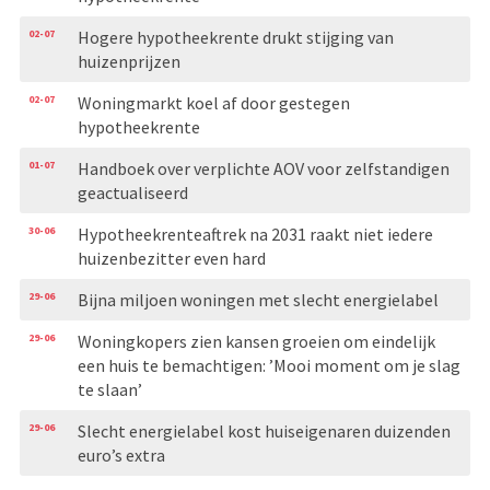
02-07
Hogere hypotheekrente drukt stijging van
huizenprijzen
02-07
Woningmarkt koel af door gestegen
hypotheekrente
01-07
Handboek over verplichte AOV voor zelfstandigen
geactualiseerd
30-06
Hypotheekrenteaftrek na 2031 raakt niet iedere
huizenbezitter even hard
29-06
Bijna miljoen woningen met slecht energielabel
29-06
Woningkopers zien kansen groeien om eindelijk
een huis te bemachtigen: ’Mooi moment om je slag
te slaan’
29-06
Slecht energielabel kost huiseigenaren duizenden
euro’s extra