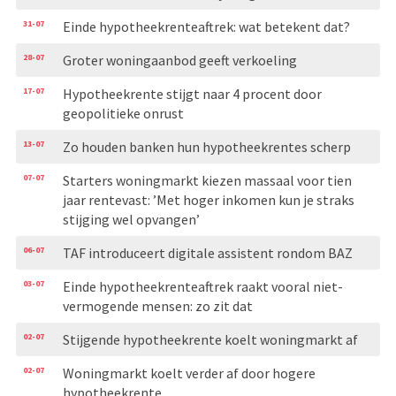
31-07
Einde hypotheekrenteaftrek: wat betekent dat?
28-07
Groter woningaanbod geeft verkoeling
17-07
Hypotheekrente stijgt naar 4 procent door
geopolitieke onrust
13-07
Zo houden banken hun hypotheekrentes scherp
07-07
Starters woningmarkt kiezen massaal voor tien
jaar rentevast: ’Met hoger inkomen kun je straks
stijging wel opvangen’
06-07
TAF introduceert digitale assistent rondom BAZ
03-07
Einde hypotheekrenteaftrek raakt vooral niet-
vermogende mensen: zo zit dat
02-07
Stijgende hypotheekrente koelt woningmarkt af
02-07
Woningmarkt koelt verder af door hogere
hypotheekrente