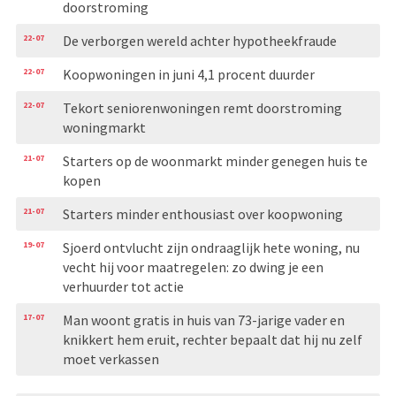
doorstroming
22-07
De verborgen wereld achter hypotheekfraude
22-07
Koopwoningen in juni 4,1 procent duurder
22-07
Tekort seniorenwoningen remt doorstroming
woningmarkt
21-07
Starters op de woonmarkt minder genegen huis te
kopen
21-07
Starters minder enthousiast over koopwoning
19-07
Sjoerd ontvlucht zijn ondraaglijk hete woning, nu
vecht hij voor maatregelen: zo dwing je een
verhuurder tot actie
17-07
Man woont gratis in huis van 73-jarige vader en
knikkert hem eruit, rechter bepaalt dat hij nu zelf
moet verkassen