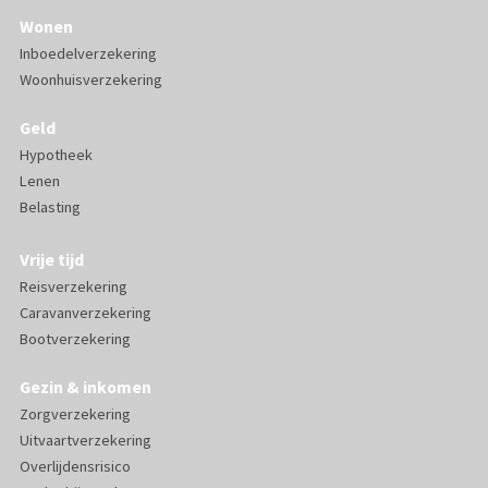
Wonen
Inboedelverzekering
Woonhuisverzekering
Geld
Hypotheek
Lenen
Belasting
Vrije tijd
Reisverzekering
Caravanverzekering
Bootverzekering
Gezin & inkomen
Zorgverzekering
Uitvaartverzekering
Overlijdensrisico