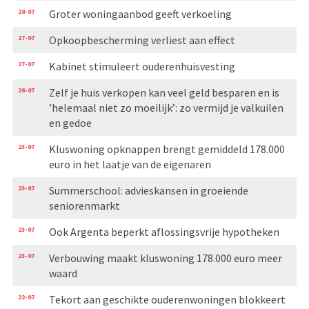
28-07
Groter woningaanbod geeft verkoeling
27-07
Opkoopbescherming verliest aan effect
27-07
Kabinet stimuleert ouderenhuisvesting
26-07
Zelf je huis verkopen kan veel geld besparen en is
’helemaal niet zo moeilijk’: zo vermijd je valkuilen
en gedoe
23-07
Kluswoning opknappen brengt gemiddeld 178.000
euro in het laatje van de eigenaren
23-07
Summerschool: advieskansen in groeiende
seniorenmarkt
23-07
Ook Argenta beperkt aflossingsvrije hypotheken
23-07
Verbouwing maakt kluswoning 178.000 euro meer
waard
22-07
Tekort aan geschikte ouderenwoningen blokkeert