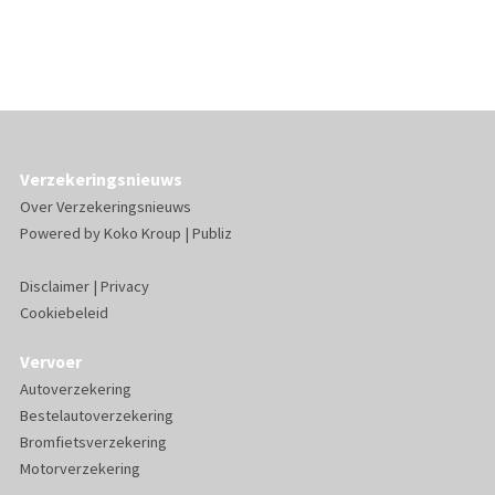
Verzekeringsnieuws
Over Verzekeringsnieuws
Powered by
Koko Kroup
|
Publiz
Disclaimer
|
Privacy
Cookiebeleid
Vervoer
Autoverzekering
Bestelautoverzekering
Bromfietsverzekering
Motorverzekering