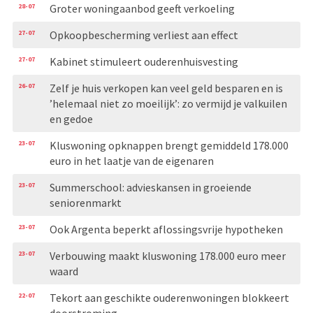
28-07
Groter woningaanbod geeft verkoeling
27-07
Opkoopbescherming verliest aan effect
27-07
Kabinet stimuleert ouderenhuisvesting
26-07
Zelf je huis verkopen kan veel geld besparen en is
’helemaal niet zo moeilijk’: zo vermijd je valkuilen
en gedoe
23-07
Kluswoning opknappen brengt gemiddeld 178.000
euro in het laatje van de eigenaren
23-07
Summerschool: advieskansen in groeiende
seniorenmarkt
23-07
Ook Argenta beperkt aflossingsvrije hypotheken
23-07
Verbouwing maakt kluswoning 178.000 euro meer
waard
22-07
Tekort aan geschikte ouderenwoningen blokkeert
doorstroming