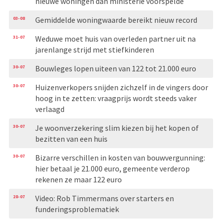
nieuwe woningen dan ministerie voorspelde
03-08
Gemiddelde woningwaarde bereikt nieuw record
31-07
Weduwe moet huis van overleden partner uit na
jarenlange strijd met stiefkinderen
30-07
Bouwleges lopen uiteen van 122 tot 21.000 euro
30-07
Huizenverkopers snijden zichzelf in de vingers door
hoog in te zetten: vraagprijs wordt steeds vaker
verlaagd
30-07
Je woonverzekering slim kiezen bij het kopen of
bezitten van een huis
30-07
Bizarre verschillen in kosten van bouwvergunning:
hier betaal je 21.000 euro, gemeente verderop
rekenen ze maar 122 euro
28-07
Video: Rob Timmermans over starters en
funderingsproblematiek