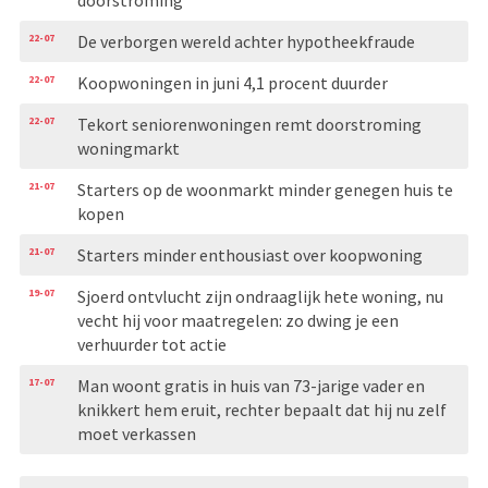
22-07
De verborgen wereld achter hypotheekfraude
22-07
Koopwoningen in juni 4,1 procent duurder
22-07
Tekort seniorenwoningen remt doorstroming
woningmarkt
21-07
Starters op de woonmarkt minder genegen huis te
kopen
21-07
Starters minder enthousiast over koopwoning
19-07
Sjoerd ontvlucht zijn ondraaglijk hete woning, nu
vecht hij voor maatregelen: zo dwing je een
verhuurder tot actie
17-07
Man woont gratis in huis van 73-jarige vader en
knikkert hem eruit, rechter bepaalt dat hij nu zelf
moet verkassen