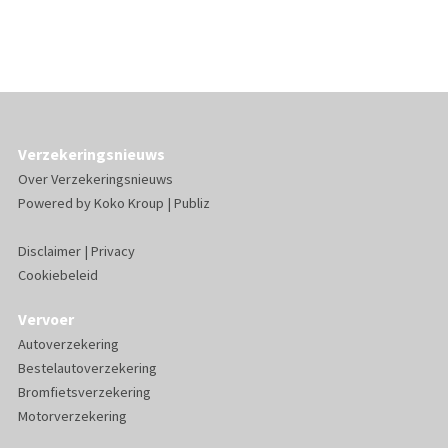
Verzekeringsnieuws
Over Verzekeringsnieuws
Powered by
Koko Kroup
|
Publiz
Disclaimer
|
Privacy
Cookiebeleid
Vervoer
Autoverzekering
Bestelautoverzekering
Bromfietsverzekering
Motorverzekering