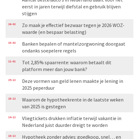
eerst in jaren terwijl diefstal en gebruik blijven
stijgen
26-02
Zo maak je effectief bezwaar tegen je 2026 WOZ-
waarde (en bespaar belasting)
15-02
Banken bepalen of mantelzorgwoning doorgaat
ondanks soepelere regels
11-01
Tot 2,85% spaarrente: waarom betaalt dit
platform meer dan jouw bank?
29-12
Deze vormen van geld lenen maakte je lening in
2025 peperduur
25-12
Waarom de hypotheekrente in de laatste weken
van 2025 is gestegen
14-12
Vliegtickets drukken inflatie terwijl vakantie in
Nederland juist duurder dreigt te worden
10-12
Hypotheek zonder advies: goedkoop, snel… en