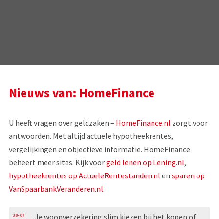
Nieuws van: HomeFinance
U heeft vragen over geldzaken –
HomeFinance.nl
zorgt voor
antwoorden. Met altijd actuele hypotheekrentes,
vergelijkingen en objectieve informatie. HomeFinance
beheert meer sites. Kijk voor
geld lenen op Lening.nl
,
hypotheekrentes op ActueleRentestanden.nl
en
sparen op
VanSpaarbankVeranderen.nl
.
30-07
Je woonverzekering slim kiezen bij het kopen of