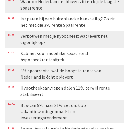
30-05
Waarom Nederlanders blijven zitten bij de laagste
spaarrente
21-05
Is sparen bij een buitenlandse bank veilig? Zo zit
het met die 3% rente Spaarrente
19-05
Verbouwen met je hypotheek: wat levert het
eigenlijk op?
17-05
Kabinet voor moeilijke keuze rond
hypotheekrenteaftrek
16-05
3% spaarrente: wat de hoogste rente van
Nederland je écht oplevert
05-05
Hypotheekaanvragen dalen 11% terwijl rente
stabiliseert
14-04
Btw van 9% naar 21% zet druk op
vakantiewoningenmarkt en
investeringsrendement
14-03
Aantal bestelauto’s in Nederland daalt voor het