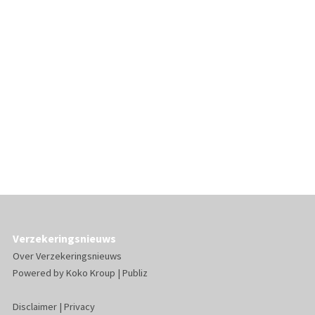
Verzekeringsnieuws
Over Verzekeringsnieuws
Powered by
Koko Kroup
|
Publiz
Disclaimer
|
Privacy