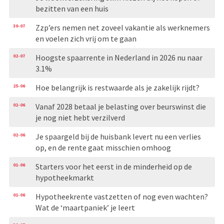
bezitten van een huis
30-07
Zzp’ers nemen net zoveel vakantie als werknemers
en voelen zich vrij om te gaan
02-07
Hoogste spaarrente in Nederland in 2026 nu naar
3.1%
25-06
Hoe belangrijk is restwaarde als je zakelijk rijdt?
02-06
Vanaf 2028 betaal je belasting over beurswinst die
je nog niet hebt verzilverd
02-06
Je spaargeld bij de huisbank levert nu een verlies
op, en de rente gaat misschien omhoog
01-06
Starters voor het eerst in de minderheid op de
hypotheekmarkt
01-06
Hypotheekrente vastzetten of nog even wachten?
Wat de ‘maartpaniek’ je leert