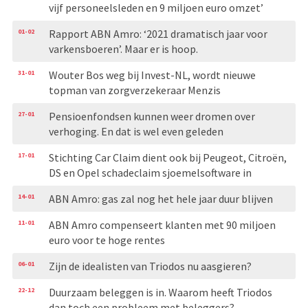
vijf personeelsleden en 9 miljoen euro omzet’
01-02
Rapport ABN Amro: ‘2021 dramatisch jaar voor
varkensboeren’. Maar er is hoop.
31-01
Wouter Bos weg bij Invest-NL, wordt nieuwe
topman van zorgverzekeraar Menzis
27-01
Pensioenfondsen kunnen weer dromen over
verhoging. En dat is wel even geleden
17-01
Stichting Car Claim dient ook bij Peugeot, Citroën,
DS en Opel schadeclaim sjoemelsoftware in
14-01
ABN Amro: gas zal nog het hele jaar duur blijven
11-01
ABN Amro compenseert klanten met 90 miljoen
euro voor te hoge rentes
06-01
Zijn de idealisten van Triodos nu aasgieren?
22-12
Duurzaam beleggen is in. Waarom heeft Triodos
dan toch een probleem met beleggers?