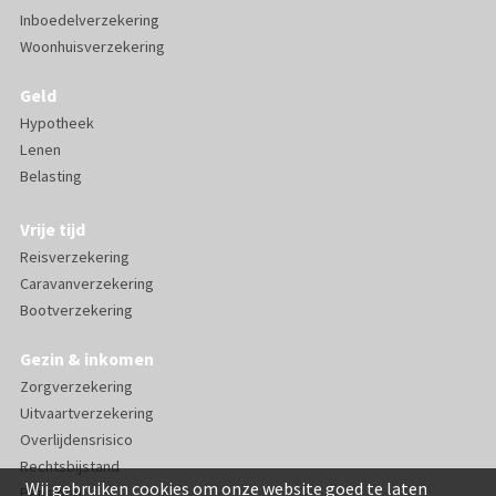
Inboedelverzekering
Woonhuisverzekering
Geld
Hypotheek
Lenen
Belasting
Vrije tijd
Reisverzekering
Caravanverzekering
Bootverzekering
Gezin & inkomen
Zorgverzekering
Uitvaartverzekering
Overlijdensrisico
Rechtsbijstand
Wij gebruiken cookies om onze website goed te laten
Pensioen