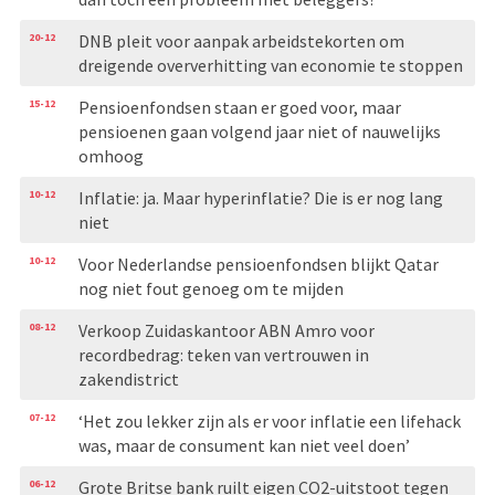
20-12
DNB pleit voor aanpak arbeidstekorten om
dreigende oververhitting van economie te stoppen
15-12
Pensioenfondsen staan er goed voor, maar
pensioenen gaan volgend jaar niet of nauwelijks
omhoog
10-12
Inflatie: ja. Maar hyperinflatie? Die is er nog lang
niet
10-12
Voor Nederlandse pensioenfondsen blijkt Qatar
nog niet fout genoeg om te mijden
08-12
Verkoop Zuidaskantoor ABN Amro voor
recordbedrag: teken van vertrouwen in
zakendistrict
07-12
‘Het zou lekker zijn als er voor inflatie een lifehack
was, maar de consument kan niet veel doen’
06-12
Grote Britse bank ruilt eigen CO2-uitstoot tegen