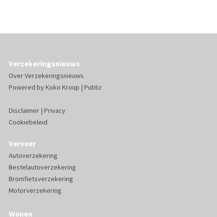
Verzekeringsnieuws
Over Verzekeringsnieuws
Powered by
Koko Kroup
|
Publiz
Disclaimer
|
Privacy
Cookiebeleid
Vervoer
Autoverzekering
Bestelautoverzekering
Bromfietsverzekering
Motorverzekering
Wonen