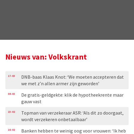
Nieuws van: Volkskrant
17-03
DNB-baas Klaas Knot: ‘We moeten accepteren dat
we met z’n allen armer zijn geworden’
04-03
De gratis-geldgekte: klik de hypotheekrente maar
gauw vast
23-02
Topman van verzekeraar ASR: ‘Als dit zo doorgaat,
wordt verzekeren onbetaalbaar’
16-02
Banken hebben te weinig oog voor vrouwen: ‘Ik heb