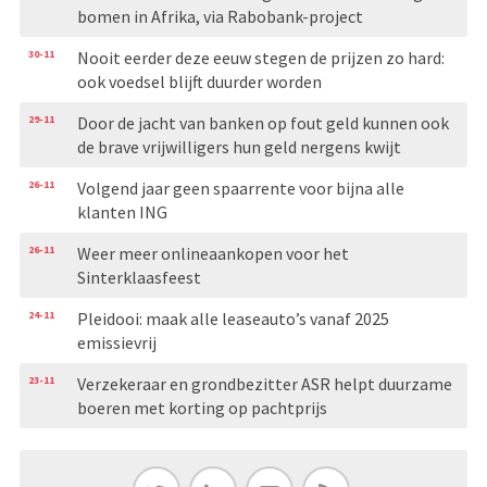
bomen in Afrika, via Rabobank-project
30-11
Nooit eerder deze eeuw stegen de prijzen zo hard:
ook voedsel blijft duurder worden
29-11
Door de jacht van banken op fout geld kunnen ook
de brave vrijwilligers hun geld nergens kwijt
26-11
Volgend jaar geen spaarrente voor bijna alle
klanten ING
26-11
Weer meer onlineaankopen voor het
Sinterklaasfeest
24-11
Pleidooi: maak alle leaseauto’s vanaf 2025
emissievrij
23-11
Verzekeraar en grondbezitter ASR helpt duurzame
boeren met korting op pachtprijs