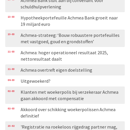
Achmea Bank sluit aan bij convenant voor
schuldhulpverlening
13-03
Hypotheekportefeuille Achmea Bank groeit naar
19 miljard euro
13-03
Achmea-strateeg: ‘Bouw robuustere portefeuilles
met vastgoed, goud en grondstoffen’
11-03
Achmea: hoger operationeel resultaat 2025,
nettoresultaat daalt
11-03
Achmea overtreft eigen doelstelling
04-03
Uitgewoekerd?
02-03
Klanten met woekerpolis bij verzekeraar Achmea
gaan akkoord met compensatie
02-03
Akkoord over schikking woekerpolissen Achmea
definitief
23-02
'Registratie na roekeloos rijgedrag partner mag,