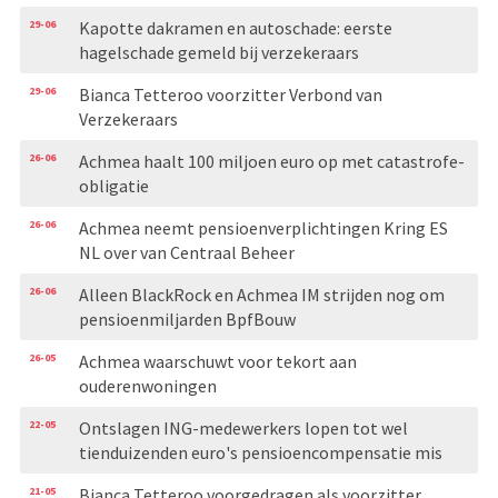
29-06
Kapotte dakramen en autoschade: eerste
hagelschade gemeld bij verzekeraars
29-06
Bianca Tetteroo voorzitter Verbond van
Verzekeraars
26-06
Achmea haalt 100 miljoen euro op met catastrofe-
obligatie
26-06
Achmea neemt pensioenverplichtingen Kring ES
NL over van Centraal Beheer
26-06
Alleen BlackRock en Achmea IM strijden nog om
pensioenmiljarden BpfBouw
26-05
Achmea waarschuwt voor tekort aan
ouderenwoningen
22-05
Ontslagen ING-medewerkers lopen tot wel
tienduizenden euro's pensioencompensatie mis
21-05
Bianca Tetteroo voorgedragen als voorzitter