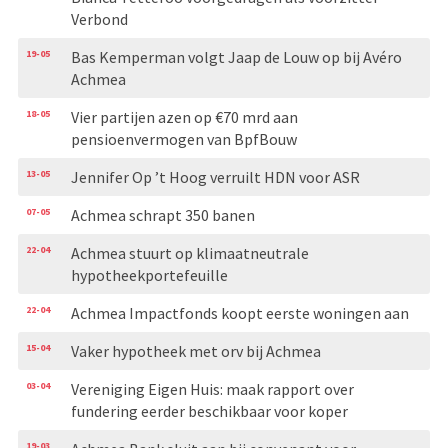
Verbond
19-05
Bas Kemperman volgt Jaap de Louw op bij Avéro
Achmea
18-05
Vier partijen azen op €70 mrd aan
pensioenvermogen van BpfBouw
13-05
Jennifer Op ’t Hoog verruilt HDN voor ASR
07-05
Achmea schrapt 350 banen
22-04
Achmea stuurt op klimaatneutrale
hypotheekportefeuille
22-04
Achmea Impactfonds koopt eerste woningen aan
15-04
Vaker hypotheek met orv bij Achmea
03-04
Vereniging Eigen Huis: maak rapport over
fundering eerder beschikbaar voor koper
19-03