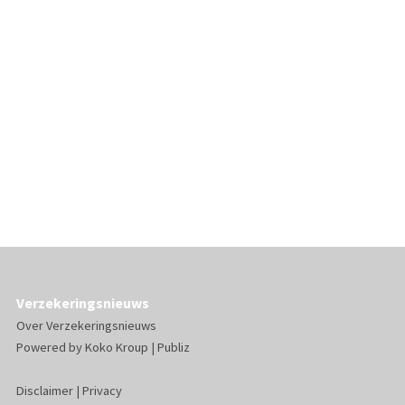
Verzekeringsnieuws
Over Verzekeringsnieuws
Powered by
Koko Kroup
|
Publiz
Disclaimer
|
Privacy