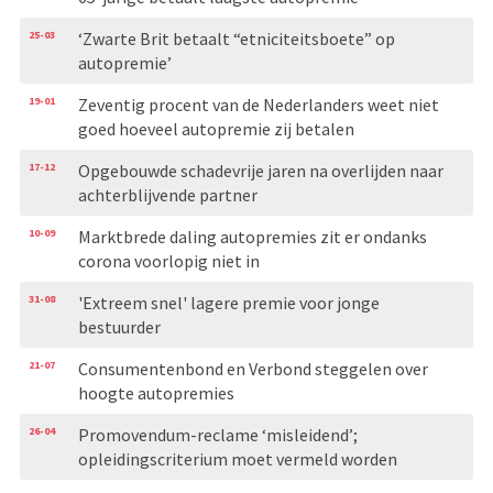
25-03
‘Zwarte Brit betaalt “etniciteitsboete” op
autopremie’
19-01
Zeventig procent van de Nederlanders weet niet
goed hoeveel autopremie zij betalen
17-12
Opgebouwde schadevrije jaren na overlijden naar
achterblijvende partner
10-09
Marktbrede daling autopremies zit er ondanks
corona voorlopig niet in
31-08
'Extreem snel' lagere premie voor jonge
bestuurder
21-07
Consumentenbond en Verbond steggelen over
hoogte autopremies
26-04
Promovendum-reclame ‘misleidend’;
opleidingscriterium moet vermeld worden