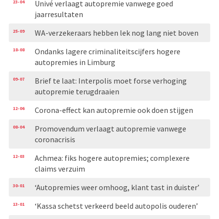
23-04
Univé verlaagt autopremie vanwege goed
jaarresultaten
25-09
WA-verzekeraars hebben lek nog lang niet boven
18-08
Ondanks lagere criminaliteitscijfers hogere
autopremies in Limburg
09-07
Brief te laat: Interpolis moet forse verhoging
autopremie terugdraaien
12-06
Corona-effect kan autopremie ook doen stijgen
08-04
Promovendum verlaagt autopremie vanwege
coronacrisis
12-03
Achmea: fiks hogere autopremies; complexere
claims verzuim
30-01
‘Autopremies weer omhoog, klant tast in duister’
13-01
‘Kassa schetst verkeerd beeld autopolis ouderen’