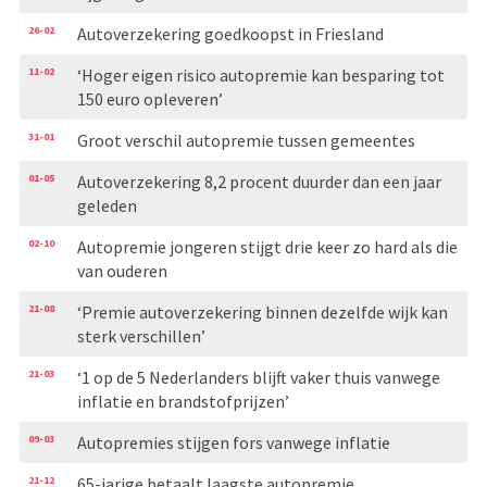
26-02
Autoverzekering goedkoopst in Friesland
11-02
‘Hoger eigen risico autopremie kan besparing tot
150 euro opleveren’
31-01
Groot verschil autopremie tussen gemeentes
01-05
Autoverzekering 8,2 procent duurder dan een jaar
geleden
02-10
Autopremie jongeren stijgt drie keer zo hard als die
van ouderen
21-08
‘Premie autoverzekering binnen dezelfde wijk kan
sterk verschillen’
21-03
‘1 op de 5 Nederlanders blijft vaker thuis vanwege
inflatie en brandstofprijzen’
09-03
Autopremies stijgen fors vanwege inflatie
21-12
65-jarige betaalt laagste autopremie