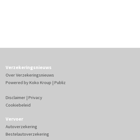
Verzekeringsnieuws
Over Verzekeringsnieuws
Powered by
Koko Kroup
|
Publiz
Disclaimer
|
Privacy
Cookiebeleid
Vervoer
Autoverzekering
Bestelautoverzekering