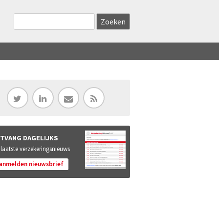
Zoekveld
Search this site
TVANG DAGELIJKS
 laatste verzekeringsnieuws
anmelden nieuwsbrief