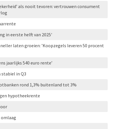
ekerheid’ als nooit tevoren: vertrouwen consument
rlog
aarrente
ng in eerste helft van 2025'
neller laten groeien: ’Koopzegels leveren 50 procent
s jaarlijks 540 euro rente’
stabiel in Q3
ootbanken rond 1,3% buitenland tot 3%
ngen hypotheekrente
door
e omlaag