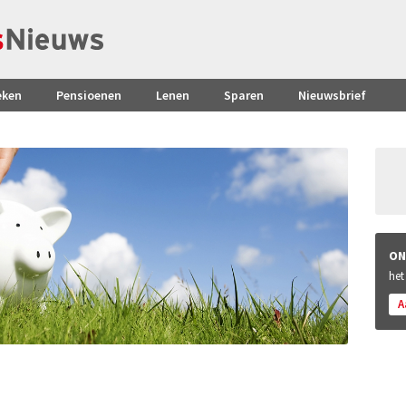
eken
Pensioenen
Lenen
Sparen
Nieuwsbrief
ON
het
A