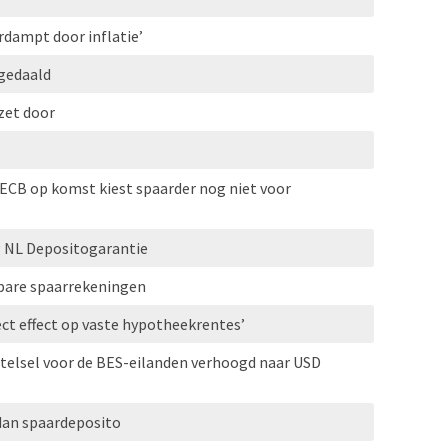
rdampt door inflatie’
 gedaald
zet door
ECB op komst kiest spaarder nog niet voor
ng NL Depositogarantie
gbare spaarrekeningen
ect effect op vaste hypotheekrentes’
telsel voor de BES-eilanden verhoogd naar USD
dan spaardeposito