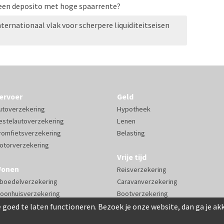
 een deposito met hoge spaarrente?
ternationaal vlak voor scherpere liquiditeitseisen
ervoer
Geld
utoverzekering
Hypotheek
estelautoverzekering
Lenen
romfietsverzekering
Belasting
otorverzekering
Vrije tijd
onen
Reisverzekering
nboedelverzekering
Caravanverzekering
oonhuisverzekering
Bootverzekering
 goed te laten functioneren. Bezoek je onze website, dan ga je a