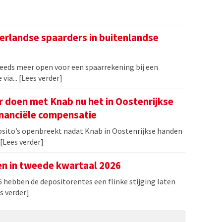
derlandse spaarders in buitenlandse
eeds meer open voor een spaarrekening bij een
via...
[Lees verder]
 doen met Knab nu het in Oostenrijkse
financiële compensatie
osito’s openbreekt nadat Knab in Oostenrijkse handen
[Lees verder]
en in tweede kwartaal 2026
6 hebben de depositorentes een flinke stijging laten
s verder]