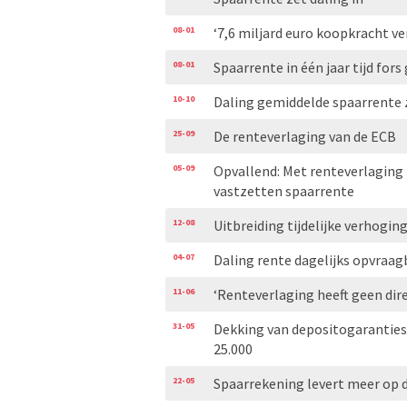
08-01
‘7,6 miljard euro koopkracht ve
08-01
Spaarrente in één jaar tijd fors
10-10
Daling gemiddelde spaarrente 
25-09
De renteverlaging van de ECB
05-09
Opvallend: Met renteverlaging 
vastzetten spaarrente
12-08
Uitbreiding tijdelijke verhogi
04-07
Daling rente dagelijks opvraa
11-06
‘Renteverlaging heeft geen dir
31-05
Dekking van depositogaranties
25.000
22-05
Spaarrekening levert meer op 