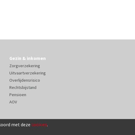
Gezin & inkomen
Zorgverzekering
Uitvaartverzekering
Overlijdensrisico
Rechtsbijstand
Pensioen
AOV
kkoord met deze
cookies
.