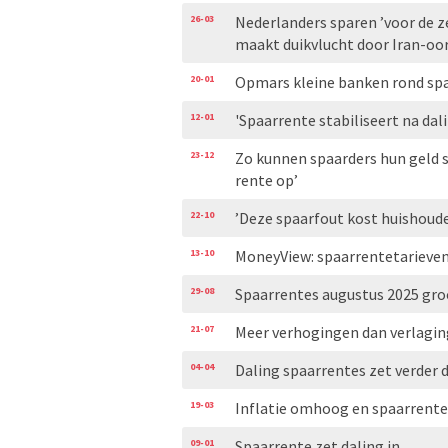
26-03
Nederlanders sparen ’voor de z
maakt duikvlucht door Iran-oo
20-01
Opmars kleine banken rond sp
12-01
'Spaarrente stabiliseert na dali
23-12
Zo kunnen spaarders hun geld s
rente op’
22-10
’Deze spaarfout kost huishouden
13-10
MoneyView: spaarrentetarieven 
29-08
Spaarrentes augustus 2025 gr
21-07
Meer verhogingen dan verlagi
04-04
Daling spaarrentes zet verder 
19-03
Inflatie omhoog en spaarrent
09-01
Spaarrente zet daling in