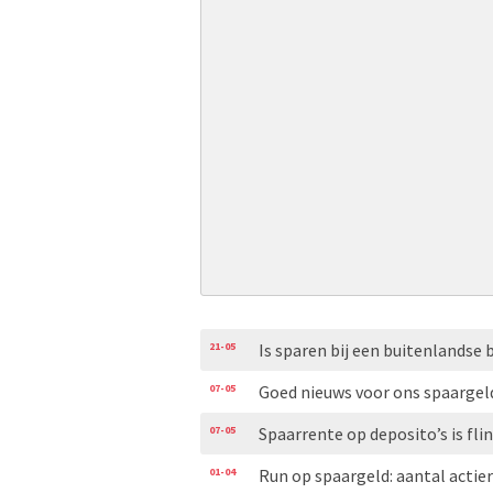
21-05
Is sparen bij een buitenlandse 
07-05
Goed nieuws voor ons spaargel
07-05
Spaarrente op deposito’s is fl
01-04
Run op spaargeld: aantal acti