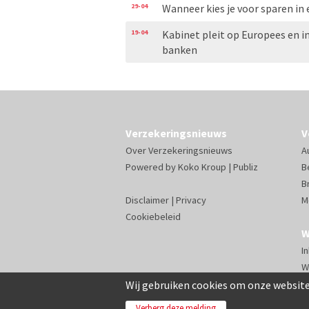
29-04
Wanneer kies je voor sparen in
19-04
Kabinet pleit op Europees en in
banken
Verzekeringsnieuws
V
Over Verzekeringsnieuws
A
Powered by
Koko Kroup
|
Publiz
B
B
Disclaimer
|
Privacy
M
Cookiebeleid
W
I
W
Wij gebruiken cookies om onze website
Verberg deze melding