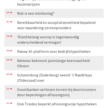
huizenprijzen
29-06
Wat is een minilening?
23-06
Bereikbaarheid en acceptatiesnelheid bepalend
voor waardering serviceproviders
19-06
‘Klantbelang voorop is tegenwoordig
onderscheidend vermogen’
18-06
Nieuw: AI-platform voor bedrijfshypotheken
16-06
Adviseur bekroont jarenlange koersvastheid
Obvion
15-06
Scharenborg (Söderberg) neemt ’t Raedthuys
(Oldenzaal) over
11-06
Grootbanken verliezen terrein bij doorstromers
door beperkingen aflossingsvrij
11-06
Ook Triodos beperkt aflossingsvrije hypotheken