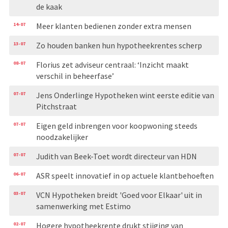
de kaak
14-07
Meer klanten bedienen zonder extra mensen
13-07
Zo houden banken hun hypotheekrentes scherp
08-07
Florius zet adviseur centraal: ‘Inzicht maakt
verschil in beheerfase’
07-07
Jens Onderlinge Hypotheken wint eerste editie van
Pitchstraat
07-07
Eigen geld inbrengen voor koopwoning steeds
noodzakelijker
07-07
Judith van Beek-Toet wordt directeur van HDN
06-07
ASR speelt innovatief in op actuele klantbehoeften
03-07
VCN Hypotheken breidt 'Goed voor Elkaar' uit in
samenwerking met Estimo
02-07
Hogere hypotheekrente drukt stijging van