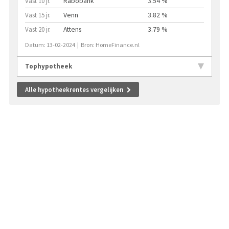
Vast 10 jr.
Rabobank
3.54 %
Vast 15 jr.
Venn
3.82 %
Vast 20 jr.
Attens
3.79 %
Datum: 13-02-2024 | Bron: HomeFinance.nl
Tophypotheek
Alle hypotheekrentes vergelijken