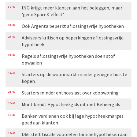
30-07
ING krijgt meer klanten aan het beleggen, maar
'geen SpaceX-effect'
23-07
Ook Argenta beperkt aflossingsvrije hypotheken
23-07
Adviseurs kritisch op beperkingen aflossingsvrije
hypotheek
23-07
Regels aflossingsvrije hypotheken doen stof
opwaaien
21-07
Starters op de woonmarkt minder genegen huis te
kopen
21-07
Starters minder enthousiast over koopwoning
20-07
Munt breidt Hypotheekgids uit met Beheergids
16-07
Banken verdienen ook bij lage hypotheekmarges
goed aan klanten
15-07
D66 stelt fiscale voordelen familiehypotheken aan