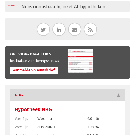
09-06
Mens onmisbaar bij inzet AI-hypotheken
ONTVANG DAGELIJKS
het laatste verzekeringsnieuws
Aanmelden nieuwsbrief
NHG
Hypotheek NHG
Vast 1 jr.
Woonnu
4.01 %
Vast 5 jr.
ABN AMRO
3.29 %