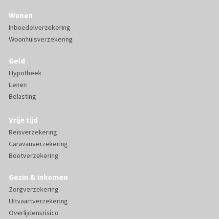
Wonen
Inboedelverzekering
Woonhuisverzekering
Geld
Hypotheek
Lenen
Belasting
Vrije tijd
Reisverzekering
Caravanverzekering
Bootverzekering
Gezin & inkomen
Zorgverzekering
Uitvaartverzekering
Overlijdensrisico