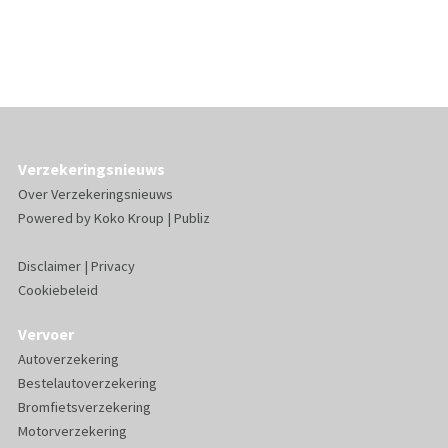
Verzekeringsnieuws
Over Verzekeringsnieuws
Powered by
Koko Kroup
|
Publiz
Disclaimer
|
Privacy
Cookiebeleid
Vervoer
Autoverzekering
Bestelautoverzekering
Bromfietsverzekering
Motorverzekering