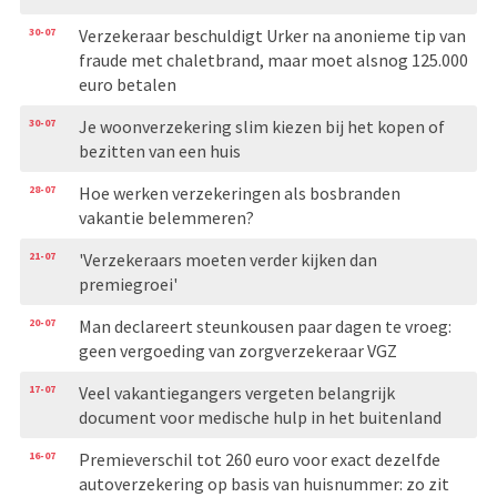
30-07
Verzekeraar beschuldigt Urker na anonieme tip van
fraude met chaletbrand, maar moet alsnog 125.000
euro betalen
30-07
Je woonverzekering slim kiezen bij het kopen of
bezitten van een huis
28-07
Hoe werken verzekeringen als bosbranden
vakantie belemmeren?
21-07
'Verzekeraars moeten verder kijken dan
premiegroei'
20-07
Man declareert steunkousen paar dagen te vroeg:
geen vergoeding van zorgverzekeraar VGZ
17-07
Veel vakantiegangers vergeten belangrijk
document voor medische hulp in het buitenland
16-07
Premieverschil tot 260 euro voor exact dezelfde
autoverzekering op basis van huisnummer: zo zit