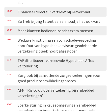
dat
15-07
Financieel directeur vertrekt bij Klaverblad
14-07
Zo trek je jong talent aan en houd je het ook vast
14-07
Meer klanten bedienen zonder extra mensen
13-07
Weduwe krijgt bijna een ton schadevergoeding
door fout van hypotheekadviseur: geadviseerde
verzekering bleek nooit afgesloten
10-07
TAF distribueert vernieuwde Hypotheek Aflos
Verzekering
10-07
Zorg ook bij aanvullende zorgverzekeringen voor
goed productontwikkelingsproces
09-07
AFM: 'Risico op oververzekering bij embedded
verzekeringen'
09-07
Sterke sturing in keuzeomgevingen embedded
verzekeringen brengt risico op niet-passende