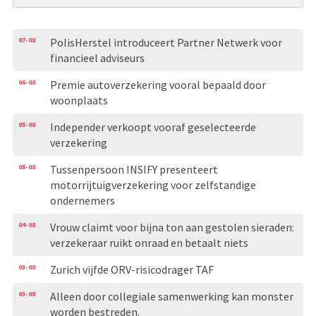
07-08
PolisHerstel introduceert Partner Netwerk voor
financieel adviseurs
06-08
Premie autoverzekering vooral bepaald door
woonplaats
05-08
Independer verkoopt vooraf geselecteerde
verzekering
05-08
Tussenpersoon INSIFY presenteert
motorrijtuigverzekering voor zelfstandige
ondernemers
04-08
Vrouw claimt voor bijna ton aan gestolen sieraden:
verzekeraar ruikt onraad en betaalt niets
03-08
Zurich vijfde ORV-risicodrager TAF
03-08
Alleen door collegiale samenwerking kan monster
worden bestreden.