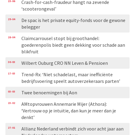
15-06
Crash-for-cash-fraudeur hangt na zevende
‘scooterongeval’
29-04
De spac is het private equity-fonds voor de gewone
belegger
28-04
Claimcarrousel stopt bij groothandel:
goederenpolis biedt geen dekking voor schade aan
blikfruit
30-03
Wilbert Ouburg CRO NN Leven & Pensioen
17-03
Trend-Rx: ‘Niet schadelast, maar inefficiënte
bedrijfsvoering speelt autoverzekeraars parten’
03-03
Twee benoemingen bij Aon
23-02
AMtopvrouwen Annemarie Mijer (Athora):
‘Vertrouw op je intuïtie, dan kun je meer dan je
denkt’
27-01
Allianz Nederland verbindt zich voor acht jaar aan