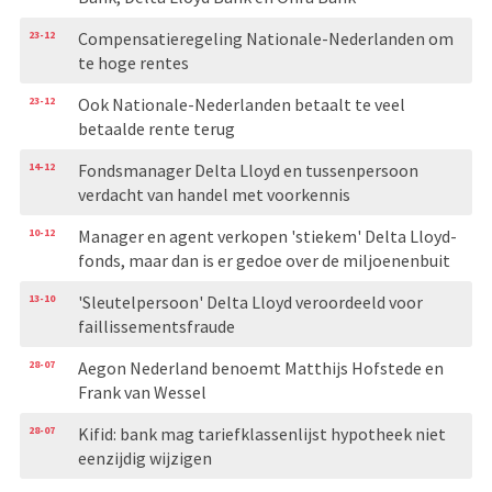
23-12
Compensatieregeling Nationale-Nederlanden om
te hoge rentes
23-12
Ook Nationale-Nederlanden betaalt te veel
betaalde rente terug
14-12
Fondsmanager Delta Lloyd en tussenpersoon
verdacht van handel met voorkennis
10-12
Manager en agent verkopen 'stiekem' Delta Lloyd-
fonds, maar dan is er gedoe over de miljoenenbuit
13-10
'Sleutelpersoon' Delta Lloyd veroordeeld voor
faillissementsfraude
28-07
Aegon Nederland benoemt Matthijs Hofstede en
Frank van Wessel
28-07
Kifid: bank mag tariefklassenlijst hypotheek niet
eenzijdig wijzigen