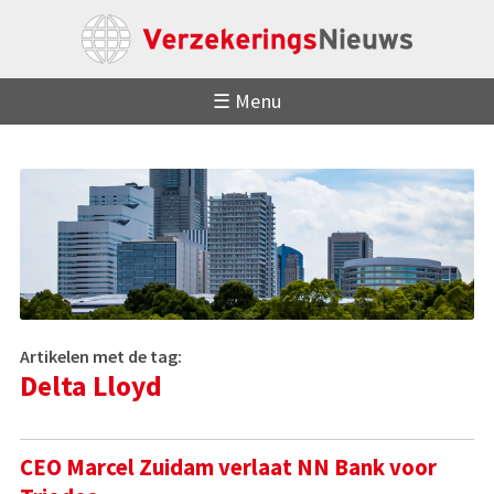
☰ Menu
Artikelen met de tag:
Delta Lloyd
CEO Marcel Zuidam verlaat NN Bank voor