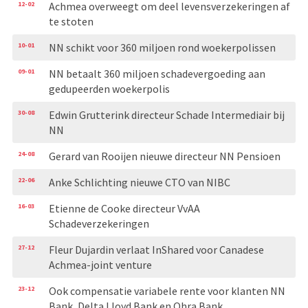
12-02
Achmea overweegt om deel levensverzekeringen af
te stoten
10-01
NN schikt voor 360 miljoen rond woekerpolissen
09-01
NN betaalt 360 miljoen schadevergoeding aan
gedupeerden woekerpolis
30-08
Edwin Grutterink directeur Schade Intermediair bij
NN
24-08
Gerard van Rooijen nieuwe directeur NN Pensioen
22-06
Anke Schlichting nieuwe CTO van NIBC
16-03
Etienne de Cooke directeur VvAA
Schadeverzekeringen
27-12
Fleur Dujardin verlaat InShared voor Canadese
Achmea-joint venture
23-12
Ook compensatie variabele rente voor klanten NN
Bank, Delta Lloyd Bank en Ohra Bank