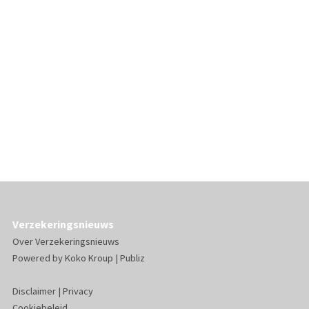
Verzekeringsnieuws
Over Verzekeringsnieuws
Powered by
Koko Kroup
|
Publiz
Disclaimer
|
Privacy
Cookiebeleid