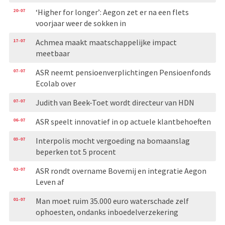
20-07
‘Higher for longer’: Aegon zet er na een flets
voorjaar weer de sokken in
17-07
Achmea maakt maatschappelijke impact
meetbaar
07-07
ASR neemt pensioenverplichtingen Pensioenfonds
Ecolab over
07-07
Judith van Beek-Toet wordt directeur van HDN
06-07
ASR speelt innovatief in op actuele klantbehoeften
03-07
Interpolis mocht vergoeding na bomaanslag
beperken tot 5 procent
02-07
ASR rondt overname Bovemij en integratie Aegon
Leven af
01-07
Man moet ruim 35.000 euro waterschade zelf
ophoesten, ondanks inboedelverzekering