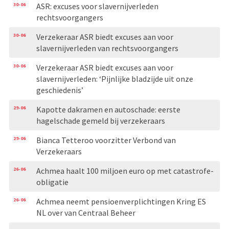
30-06
ASR: excuses voor slavernijverleden
rechtsvoorgangers
30-06
Verzekeraar ASR biedt excuses aan voor
slavernijverleden van rechtsvoorgangers
30-06
Verzekeraar ASR biedt excuses aan voor
slavernijverleden: ‘Pijnlijke bladzijde uit onze
geschiedenis’
29-06
Kapotte dakramen en autoschade: eerste
hagelschade gemeld bij verzekeraars
29-06
Bianca Tetteroo voorzitter Verbond van
Verzekeraars
26-06
Achmea haalt 100 miljoen euro op met catastrofe-
obligatie
26-06
Achmea neemt pensioenverplichtingen Kring ES
NL over van Centraal Beheer