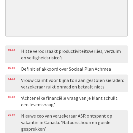
05-08
Hitte veroorzaakt productiviteitsverlies, verzuim
en veiligheidsrisico’s
05-08
Definitief akkoord over Sociaal Plan Achmea
04-08
Vrouw claimt voor bijna ton aan gestolen sieraden:
verzekeraar ruikt onraad en betaalt niets
03-08
‘Achter elke financiële vraag van je klant schuilt
een levensvraag’
26-07
Nieuwe ceo van verzekeraar ASR ontspant op
vakantie in Canada: ’Natuurschoon en goede
gesprekken’