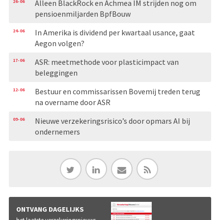
26-06
Alleen BlackRock en Achmea IM strijden nog om
pensioenmiljarden BpfBouw
24-06
In Amerika is dividend per kwartaal usance, gaat
Aegon volgen?
17-06
ASR: meetmethode voor plasticimpact van
beleggingen
12-06
Bestuur en commissarissen Bovemij treden terug
na overname door ASR
09-06
Nieuwe verzekeringsrisico’s door opmars AI bij
ondernemers
ONTVANG DAGELIJKS