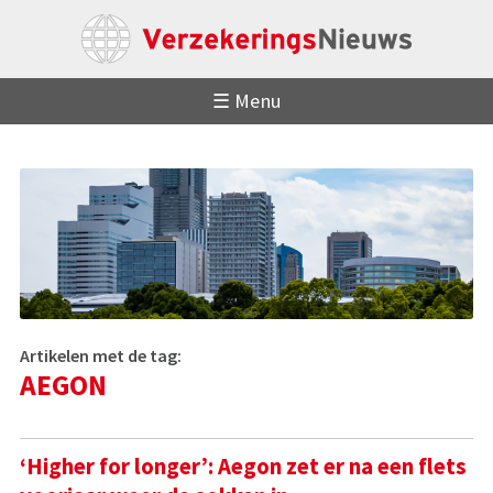
☰ Menu
Artikelen met de tag:
AEGON
‘Higher for longer’: Aegon zet er na een flets