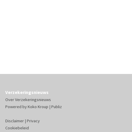
Verzekeringsnieuws
Over Verzekeringsnieuws
Powered by
Koko Kroup
|
Publiz
Disclaimer
|
Privacy
Cookiebeleid