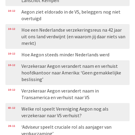
Lanschot Kempen
10-12
Aegon ziet eldorado in de VS, beleggers nog niet
overtuigd
10-12
Hoe een Nederlandse verzekeringsreus na 42 jaar
uit ons land verdwijnt (en waarom jij daar niets van
merkt)
10-12
Hoe Aegon steeds minder Nederlands werd
10-12
Verzekeraar Aegon verandert naam en verhuist
hoofdkan­toor naar Amerika: ‘Geen gemakkelijke
beslissing’
10-12
Verzekeraar Aegon verandert naam in
Transamerica en verhuist naar VS
03-12
Welke rol speelt Vereniging Aegon nog als
verzekeraar naar VS verhuist?
28-11
‘Adviseur speelt cruciale rol als aanjager van
verduurzaming’