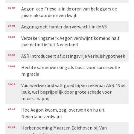
01-03
Aegon-ceo Friese is in de oren van beleggers de
juiste akkoorden even kwijt
19-02
Aegon groeit harder dan verwacht in de VS
18-02
Verzekeringsmerk Aegon verdwijnt komend half
jaar definitief uit Nederland
02-02
ASR introduceert aflossingsvrije Verhuishypotheek
20-01
Hechte samenwerking als basis voor succesvolle
migratie
30-12
Vuurwerkverbod valt goed bij verzekeraar ASR: ’Niet
leuk, wel begrijpelijk door grote schade voor
maatschappij’
29-12
Hoe Aegon kwam, zag, overwon en nu uit
Nederland verdwijnt
15-12
Herbenoeming Maarten Edixhoven bij Van