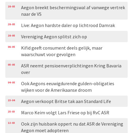
28-05
Aegon breekt beschermingswal af vanwege vertrek
naar de VS
28-05
Live: Aegon hardste daler op lichtrood Damrak
28-05
Vereniging Aegon splitst zich op
06-05
Kifid geeft consument deels gelijk, maar
waarschuwt voor gevolgen
05-05
ASR neemt pensioenverplichtingen Kring Bavaria
over
04-05
Ook Aegons eeuwigdurende gulden-obligaties
wijken voor de Amerikaanse droom
15-04
Aegon verkoopt Britse tak aan Standard Life
25-03
Marco Keim volgt Lars Friese op bij RvC ASR
12-03
Ook zijn huisbank oppert nu dat ASR de Vereniging
Aegon moet adopteren