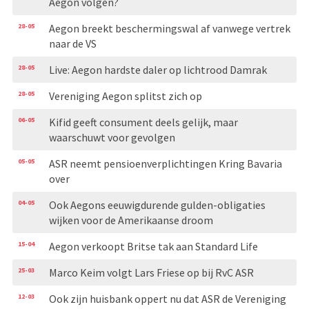
Aegon volgen?
28-05
Aegon breekt beschermingswal af vanwege vertrek
naar de VS
28-05
Live: Aegon hardste daler op lichtrood Damrak
28-05
Vereniging Aegon splitst zich op
06-05
Kifid geeft consument deels gelijk, maar
waarschuwt voor gevolgen
05-05
ASR neemt pensioenverplichtingen Kring Bavaria
over
04-05
Ook Aegons eeuwigdurende gulden-obligaties
wijken voor de Amerikaanse droom
15-04
Aegon verkoopt Britse tak aan Standard Life
25-03
Marco Keim volgt Lars Friese op bij RvC ASR
12-03
Ook zijn huisbank oppert nu dat ASR de Vereniging