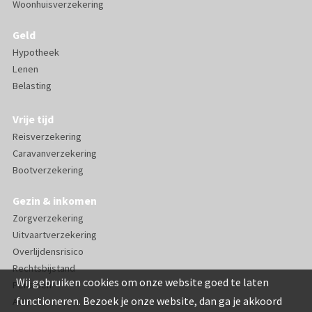
Woonhuisverzekering
Geld
Hypotheek
Lenen
Belasting
Vrije tijd
Reisverzekering
Caravanverzekering
Bootverzekering
Gezin & inkomen
Zorgverzekering
Uitvaartverzekering
Overlijdensrisico
Rechtsbijstand
Wij gebruiken cookies om onze website goed te laten
Pensioen
functioneren. Bezoek je onze website, dan ga je akkoord
AOV