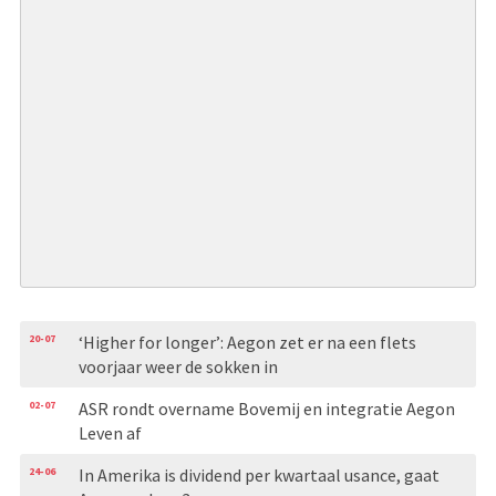
20-07
‘Higher for longer’: Aegon zet er na een flets
voorjaar weer de sokken in
02-07
ASR rondt overname Bovemij en integratie Aegon
Leven af
24-06
In Amerika is dividend per kwartaal usance, gaat