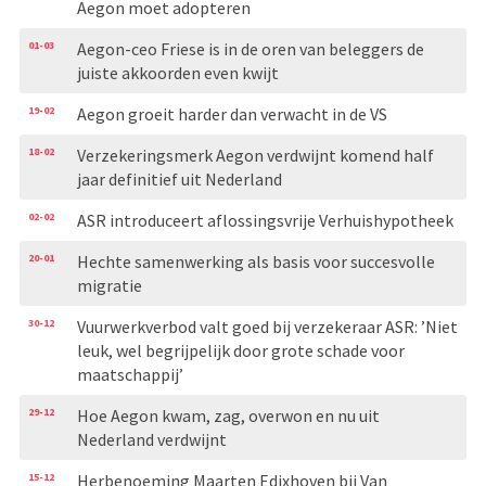
Aegon moet adopteren
01-03
Aegon-ceo Friese is in de oren van beleggers de
juiste akkoorden even kwijt
19-02
Aegon groeit harder dan verwacht in de VS
18-02
Verzekeringsmerk Aegon verdwijnt komend half
jaar definitief uit Nederland
02-02
ASR introduceert aflossingsvrije Verhuishypotheek
20-01
Hechte samenwerking als basis voor succesvolle
migratie
30-12
Vuurwerkverbod valt goed bij verzekeraar ASR: ’Niet
leuk, wel begrijpelijk door grote schade voor
maatschappij’
29-12
Hoe Aegon kwam, zag, overwon en nu uit
Nederland verdwijnt
15-12
Herbenoeming Maarten Edixhoven bij Van