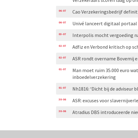
Verzekeraars scoren laag op 
06-07
Cao Verzekeringsbedrijf definit
06-07
Univé lanceert digitaal portaal
03-07
Interpolis mocht vergoeding n
02-07
Adfiz en Verbond kritisch op
02-07
ASR rondt overname Bovemij en
01-07
Man moet ruim 35.000 euro wat
inboedelverzekering
01-07
Nh1816: ‘Dicht bij de adviseur bl
30-06
ASR: excuses voor slavernijver
30-06
Atradius DBS introduceerde ni