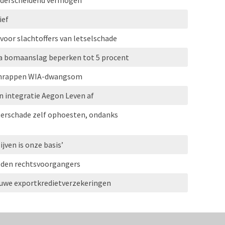
onderscheidend vermogen
ief
 voor slachtoffers van letselschade
a bomaanslag beperken tot 5 procent
 schrappen WIA-dwangsom
 integratie Aegon Leven af
erschade zelf ophoesten, ondanks
ijven is onze basis’
leden rechtsvoorgangers
euwe exportkredietverzekeringen