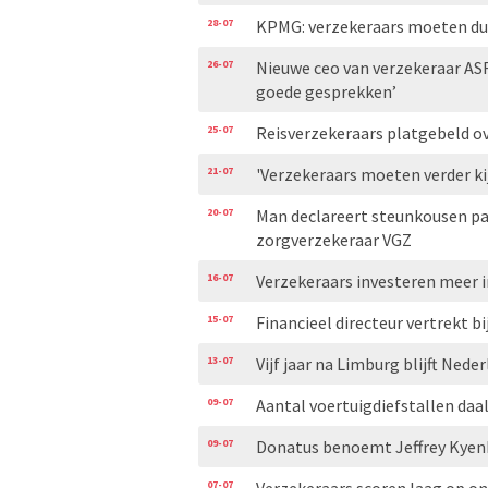
28-07
KPMG: verzekeraars moeten duid
26-07
Nieuwe ceo van verzekeraar AS
goede gesprekken’
25-07
Reisverzekeraars platgebeld ove
21-07
'Verzekeraars moeten verder ki
20-07
Man declareert steunkousen pa
zorgverzekeraar VGZ
16-07
Verzekeraars investeren meer i
15-07
Financieel directeur vertrekt bi
13-07
Vijf jaar na Limburg blijft Ned
09-07
Aantal voertuigdiefstallen daal
09-07
Donatus benoemt Jeffrey Kyen
07-07