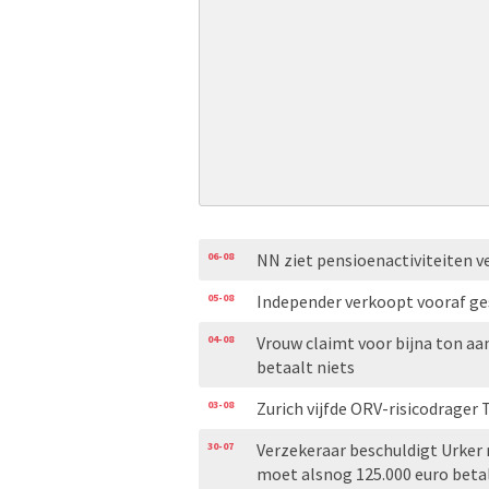
06-08
NN ziet pensioenactiviteiten v
05-08
Independer verkoopt vooraf ge
04-08
Vrouw claimt voor bijna ton aa
betaalt niets
03-08
Zurich vijfde ORV-risicodrager 
30-07
Verzekeraar beschuldigt Urker
moet alsnog 125.000 euro beta