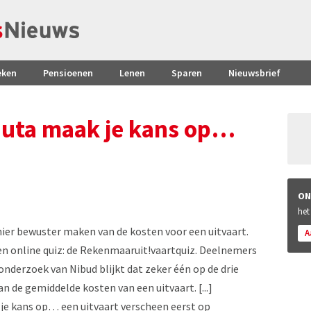
eken
Pensioenen
Lenen
Sparen
Nieuwsbrief
nuta maak je kans op…
ON
het
er bewuster maken van de kosten voor een uitvaart.
A
en online quiz: de Rekenmaaruit!vaartquiz. Deelnemers
onderzoek van Nibud blijkt dat zeker één op de drie
de gemiddelde kosten van een uitvaart. [...]
je kans op… een uitvaart verscheen eerst op