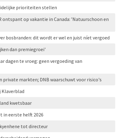
elijke prioriteiten stellen
R ontspant op vakantie in Canada: ’Natuurschoon en
r bosbranden: dit wordt er wel en juist níet vergoed
jken dan premiegroei'
ar dagen te vroeg: geen vergoeding van
n private markten; DNB waarschuwt voor risico's
j Klaverblad
erland kwetsbaar
t in eerste helft 2026
kyenhene tot directeur