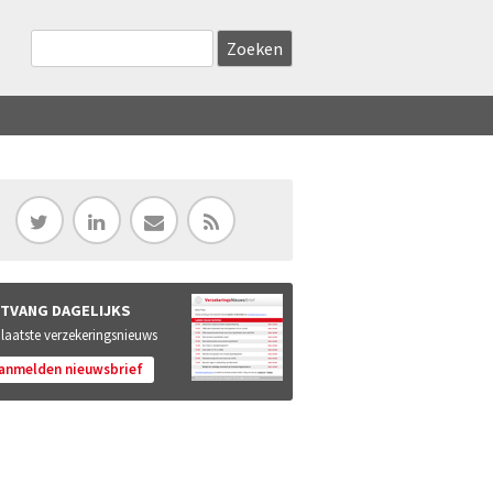
Zoekveld
Search this site
TVANG DAGELIJKS
 laatste verzekeringsnieuws
anmelden nieuwsbrief