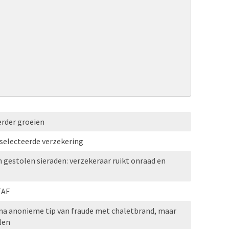
erder groeien
selecteerde verzekering
n gestolen sieraden: verzekeraar ruikt onraad en
TAF
 na anonieme tip van fraude met chaletbrand, maar
len