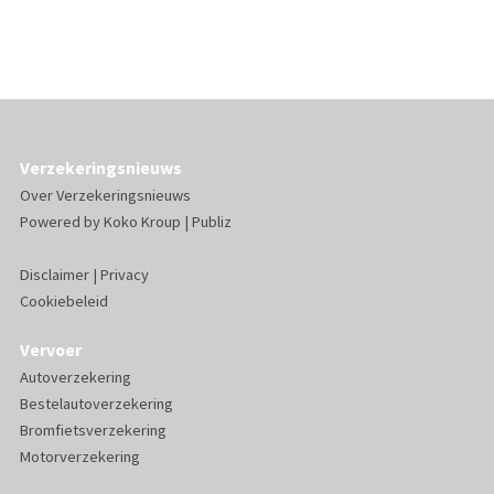
Verzekeringsnieuws
Over Verzekeringsnieuws
Powered by
Koko Kroup
|
Publiz
Disclaimer
|
Privacy
Cookiebeleid
Vervoer
Autoverzekering
Bestelautoverzekering
Bromfietsverzekering
Motorverzekering