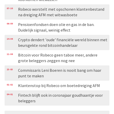
07-10
Robeco worstelt met opschonen klantenbestand
na dreiging AFM met witwasboete
06-09
Pensioenfondsen doen olie en gas in de ban.
Duidelijk signaal, weinig effect
14-04
Crypto dendert 'oude' financiële wereld binnen met
beursgekte rond bitcoinhandelaar
11-04
Bitcoin voor Robeco geen taboe meer, andere
grote beleggers zeggen nog nee
23-03
Commissaris Leni Boeren is nooit bang om haar
punt te maken
01-02
Klantenstop bij Robeco om boetedreiging AFM
04-01
Fintech blijft ook in coronajaar goudhaantje voor
beleggers