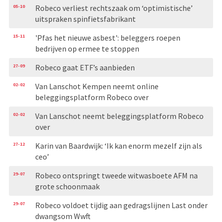
05-10
Robeco verliest rechtszaak om ‘optimistische’
uitspraken spinfietsfabrikant
15-11
'Pfas het nieuwe asbest': beleggers roepen
bedrijven op ermee te stoppen
27-09
Robeco gaat ETF’s aanbieden
02-02
Van Lanschot Kempen neemt online
beleggingsplatform Robeco over
02-02
Van Lanschot neemt beleggingsplatform Robeco
over
27-12
Karin van Baardwijk: ‘Ik kan enorm mezelf zijn als
ceo’
29-07
Robeco ontspringt tweede witwasboete AFM na
grote schoonmaak
29-07
Robeco voldoet tijdig aan gedragslijnen Last onder
dwangsom Wwft