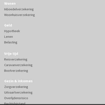
Wonen
Inboedelverzekering
Woonhuisverzekering
Geld
Hypotheek
Lenen
Belasting
Vrije tijd
Reisverzekering
Caravanverzekering
Bootverzekering
Gezin & inkomen
Zorgverzekering
Uitvaartverzekering
Overlijdensrisico
Rechtsbijstand