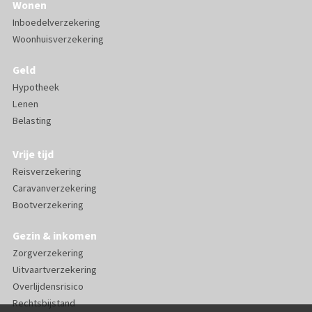
Wonen
Inboedelverzekering
Woonhuisverzekering
Geld
Hypotheek
Lenen
Belasting
Vrije tijd
Reisverzekering
Caravanverzekering
Bootverzekering
Gezin & inkomen
Zorgverzekering
Uitvaartverzekering
Overlijdensrisico
Rechtsbijstand