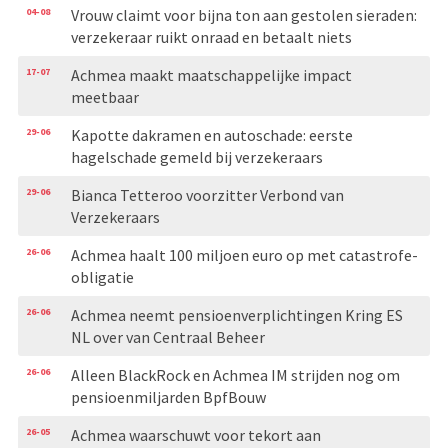
04-08
Vrouw claimt voor bijna ton aan gestolen sieraden:
verzekeraar ruikt onraad en betaalt niets
17-07
Achmea maakt maatschappelijke impact
meetbaar
29-06
Kapotte dakramen en autoschade: eerste
hagelschade gemeld bij verzekeraars
29-06
Bianca Tetteroo voorzitter Verbond van
Verzekeraars
26-06
Achmea haalt 100 miljoen euro op met catastrofe-
obligatie
26-06
Achmea neemt pensioenverplichtingen Kring ES
NL over van Centraal Beheer
26-06
Alleen BlackRock en Achmea IM strijden nog om
pensioenmiljarden BpfBouw
26-05
Achmea waarschuwt voor tekort aan