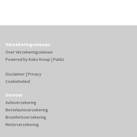
Verzekeringsnieuws
Over Verzekeringsnieuws
Powered by
Koko Kroup
|
Publiz
Disclaimer
|
Privacy
Cookiebeleid
Vervoer
Autoverzekering
Bestelautoverzekering
Bromfietsverzekering
Motorverzekering