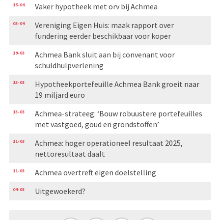
15-04
Vaker hypotheek met orv bij Achmea
03-04
Vereniging Eigen Huis: maak rapport over
fundering eerder beschikbaar voor koper
19-03
Achmea Bank sluit aan bij convenant voor
schuldhulpverlening
13-03
Hypotheekportefeuille Achmea Bank groeit naar
19 miljard euro
13-03
Achmea-strateeg: ‘Bouw robuustere portefeuilles
met vastgoed, goud en grondstoffen’
11-03
Achmea: hoger operationeel resultaat 2025,
nettoresultaat daalt
11-03
Achmea overtreft eigen doelstelling
04-03
Uitgewoekerd?