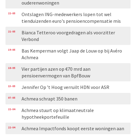
ouderenwoningen
22-05
Ontslagen ING-medewerkers lopen tot wel
tienduizenden euro's pensioencompensatie mis
21-05
Bianca Tetteroo voorgedragen als voorzitter
Verbond
19-05
Bas Kemperman volgt Jaap de Louw op bij Avéro
Achmea
18-05
Vier partijen azen op €70 mrd aan
pensioenvermogen van BpfBouw
13-05
Jennifer Op ’t Hoog verruilt HDN voor ASR
07-05
Achmea schrapt 350 banen
22-04
Achmea stuurt op klimaatneutrale
hypotheekportefeuille
22-04
Achmea Impactfonds koopt eerste woningen aan