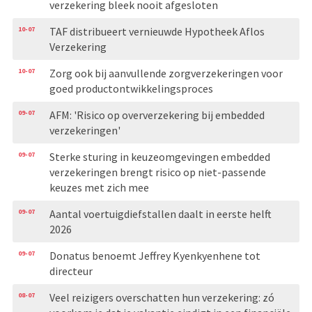
verzekering bleek nooit afgesloten
10-07
TAF distribueert vernieuwde Hypotheek Aflos
Verzekering
10-07
Zorg ook bij aanvullende zorgverzekeringen voor
goed productontwikkelingsproces
09-07
AFM: 'Risico op oververzekering bij embedded
verzekeringen'
09-07
Sterke sturing in keuzeomgevingen embedded
verzekeringen brengt risico op niet-passende
keuzes met zich mee
09-07
Aantal voertuigdiefstallen daalt in eerste helft
2026
09-07
Donatus benoemt Jeffrey Kyenkyenhene tot
directeur
08-07
Veel reizigers overschatten hun verzekering: zó