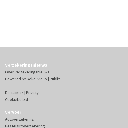
Verzekeringsnieuws
Over Verzekeringsnieuws
Powered by
Koko Kroup
|
Publiz
Disclaimer
|
Privacy
Cookiebeleid
Vervoer
Autoverzekering
Bestelautoverzekering