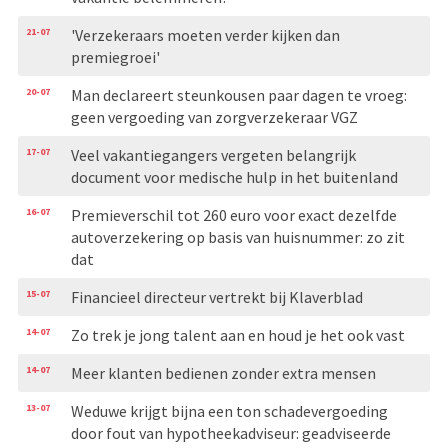
21-07
'Verzekeraars moeten verder kijken dan
premiegroei'
20-07
Man declareert steunkousen paar dagen te vroeg:
geen vergoeding van zorgverzekeraar VGZ
17-07
Veel vakantiegangers vergeten belangrijk
document voor medische hulp in het buitenland
16-07
Premieverschil tot 260 euro voor exact dezelfde
autoverzekering op basis van huisnummer: zo zit
dat
15-07
Financieel directeur vertrekt bij Klaverblad
14-07
Zo trek je jong talent aan en houd je het ook vast
14-07
Meer klanten bedienen zonder extra mensen
13-07
Weduwe krijgt bijna een ton schadevergoeding
door fout van hypotheekadviseur: geadviseerde