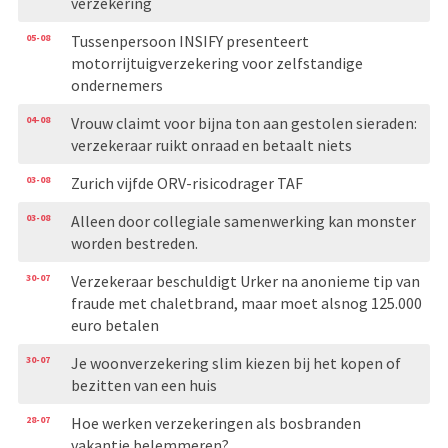
verzekering
05-08
Tussenpersoon INSIFY presenteert
motorrijtuigverzekering voor zelfstandige
ondernemers
04-08
Vrouw claimt voor bijna ton aan gestolen sieraden:
verzekeraar ruikt onraad en betaalt niets
03-08
Zurich vijfde ORV-risicodrager TAF
03-08
Alleen door collegiale samenwerking kan monster
worden bestreden.
30-07
Verzekeraar beschuldigt Urker na anonieme tip van
fraude met chaletbrand, maar moet alsnog 125.000
euro betalen
30-07
Je woonverzekering slim kiezen bij het kopen of
bezitten van een huis
28-07
Hoe werken verzekeringen als bosbranden
vakantie belemmeren?