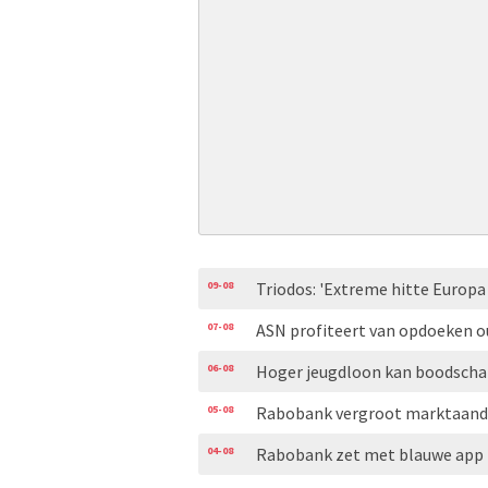
09-08
Triodos: 'Extreme hitte Europ
07-08
ASN profiteert van opdoeken 
06-08
Hoger jeugdloon kan boodscha
05-08
Rabobank vergroot marktaand
04-08
Rabobank zet met blauwe app i