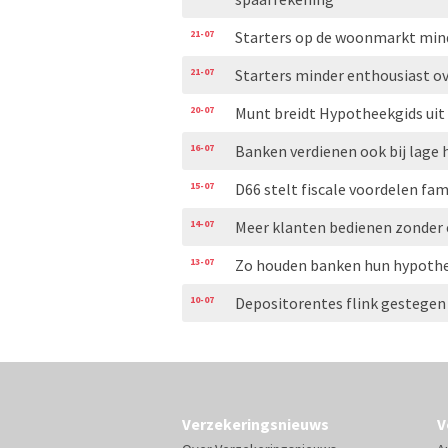
21-07
Starters op de woonmarkt min
21-07
Starters minder enthousiast 
20-07
Munt breidt Hypotheekgids uit
16-07
Banken verdienen ook bij lage
15-07
D66 stelt fiscale voordelen fa
14-07
Meer klanten bedienen zonder
13-07
Zo houden banken hun hypothe
10-07
Depositorentes flink gestegen
Verzekeringsnieuws
V