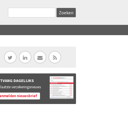
Zoekveld
Search this site
TVANG DAGELIJKS
 laatste verzekeringsnieuws
anmelden nieuwsbrief