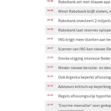
04-08
Rabobank zet met blauwe app i
04-08
Winst Rabobank blijft steken, 
04-08
Rabobank investeert 2 miljard 
04-08
Rabobank laat reserves oplo
30-07
ING krijgt meer klanten aan he
28-07
Scanner van ING kan nieuwe iDe
27-07
Sterke stijging interesse Nede
23-07
Minder nieuwe benzine- en diese
23-07
Ook Argenta beperkt aflossing
23-07
Adviseurs kritisch op beperkin
23-07
Regels aflossingsvrije hypoth
23-07
’Enorme meevaller’ voor gedupe
spaarrekening’