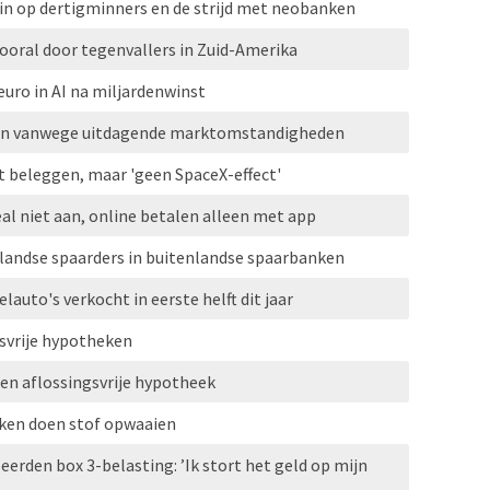
n op dertigminners en de strijd met neobanken
vooral door tegenvallers in Zuid-Amerika
euro in AI na miljardenwinst
pen vanwege uitdagende marktomstandigheden
t beleggen, maar 'geen SpaceX-effect'
al niet aan, online betalen alleen met app
rlandse spaarders in buitenlandse spaarbanken
lauto's verkocht in eerste helft dit jaar
svrije hypotheken
gen aflossingsvrije hypotheek
eken doen stof opwaaien
erden box 3-belasting: ’Ik stort het geld op mijn