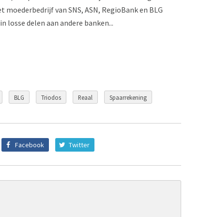
et moederbedrijf van SNS, ASN, RegioBank en BLG
n losse delen aan andere banken...
BLG
Triodos
Reaal
Spaarrekening
Facebook
Twitter