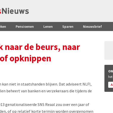
eken
Pensioenen
Lenen
Sparen
Nieuwsbrief
k naar de beurs, naar
 of opknippen
ON
het
an niet in staatshanden blijven. Dat adviseert NLFI,
A
elen beheert van banken en verzekeraars die tijdens de
013 genationaliseerde SNS Reaal zou over een jaar of
rden, of op relatief korte termijn worden overgenomen