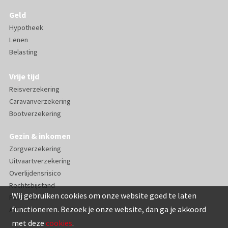
Geld
Hypotheek
Lenen
Belasting
Vrije tijd
Reisverzekering
Caravanverzekering
Bootverzekering
Gezin & inkomen
Zorgverzekering
Uitvaartverzekering
Overlijdensrisico
Rechtsbijstand
Wij gebruiken cookies om onze website goed te laten
Pensioen
functioneren. Bezoek je onze website, dan ga je akkoord
AOV
met deze
cookies
.