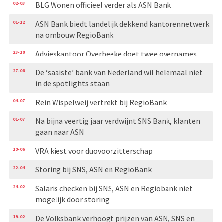
02-03
BLG Wonen officieel verder als ASN Bank
01-12
ASN Bank biedt landelijk dekkend kantorennetwerk
na ombouw RegioBank
23-10
Advieskantoor Overbeeke doet twee overnames
27-08
De ‘saaiste’ bank van Nederland wil helemaal niet
in de spotlights staan
04-07
Rein Wispelweij vertrekt bij RegioBank
01-07
Na bijna veertig jaar verdwijnt SNS Bank, klanten
gaan naar ASN
19-06
VRA kiest voor duovoorzitterschap
22-04
Storing bij SNS, ASN en RegioBank
24-02
Salaris checken bij SNS, ASN en Regiobank niet
mogelijk door storing
19-02
De Volksbank verhoogt prijzen van ASN, SNS en