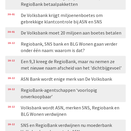
RegioBank betaalpakketten
30-01
De Volksbank krijgt miljoenenboetes om
gebrekkige klantcontrole bij ASN en SNS
30-01
De Volksbank moet 20 miljoen aan boetes betalen
16-12
Regiobank, SNS bank en BLG Wonen gaan verder
onder één naam: waarom is dat?
16-12
Een 9,3 kreeg de RegioBank, maar nu nemen ze
met nieuwe naam afscheid van het 'dichtbijgevoel’
16-12
ASN Bank wordt enige merk van De Volksbank
16-12
RegioBank-agentschappen ‘voorlopig
onverkoopbaar’
16-12
Volksbank wordt ASN, merken SNS, Regiobank en
BLG Wonen verdwijnen
16-12
SNS en RegioBank verdwijnen nu moederbank