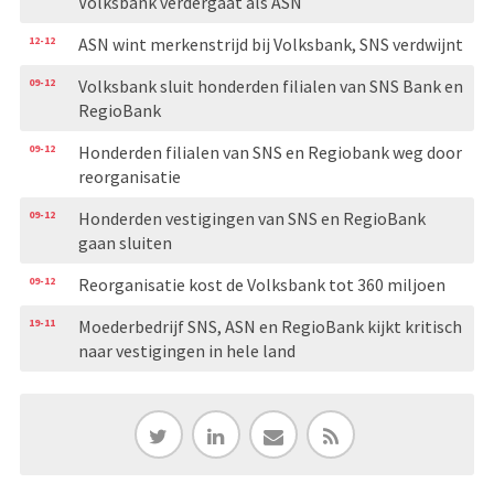
Volksbank verdergaat als ASN
12-12
ASN wint merkenstrijd bij Volksbank, SNS verdwijnt
09-12
Volksbank sluit honderden filialen van SNS Bank en
RegioBank
09-12
Honderden filialen van SNS en Regiobank weg door
reorganisatie
09-12
Honderden vestigingen van SNS en RegioBank
gaan sluiten
09-12
Reorganisatie kost de Volksbank tot 360 miljoen
19-11
Moederbedrijf SNS, ASN en RegioBank kijkt kritisch
naar vestigingen in hele land