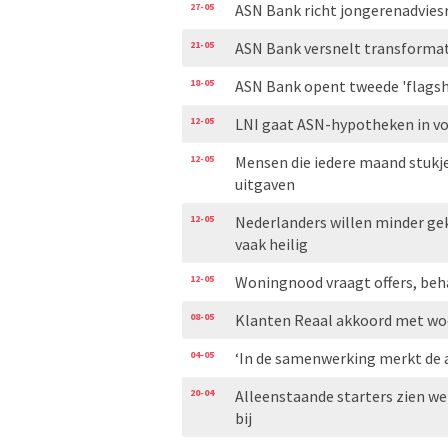
27-05
ASN Bank richt jongerenadvies
21-05
ASN Bank versnelt transformat
18-05
ASN Bank opent tweede 'flags
12-05
LNI gaat ASN-hypotheken in v
12-05
Mensen die iedere maand stukje
uitgaven
12-05
Nederlanders willen minder ge
vaak heilig
12-05
Woningnood vraagt offers, beha
08-05
Klanten Reaal akkoord met woe
04-05
‘In de samenwerking merkt de a
20-04
Alleenstaande starters zien w
bij