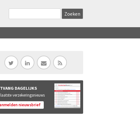
Zoekveld
Search this site
TVANG DAGELIJKS
 laatste verzekeringsnieuws
anmelden nieuwsbrief