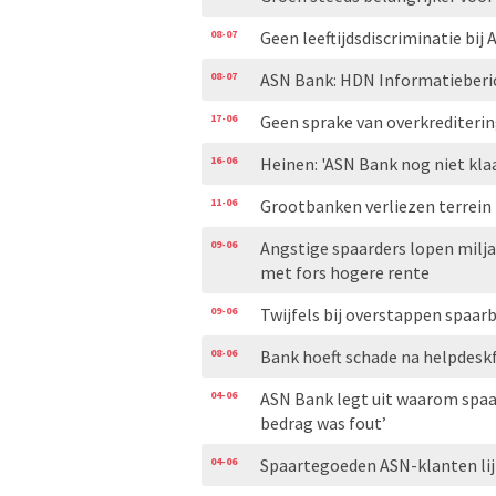
08-07
Geen leeftijdsdiscriminatie bij
08-07
ASN Bank: HDN Informatieberi
17-06
Geen sprake van overkrediterin
16-06
Heinen: 'ASN Bank nog niet klaa
11-06
Grootbanken verliezen terrein 
09-06
Angstige spaarders lopen miljar
met fors hogere rente
09-06
Twijfels bij overstappen spaarb
08-06
Bank hoeft schade na helpdesk
04-06
ASN Bank legt uit waarom spaar
bedrag was fout’
04-06
Spaartegoeden ASN-klanten lij