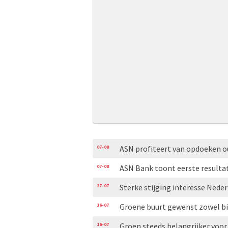
07-08
ASN profiteert van opdoeken 
07-08
ASN Bank toont eerste resulta
27-07
Sterke stijging interesse Nede
16-07
Groene buurt gewenst zowel bi
16-07
Groen steeds belangrijker vo