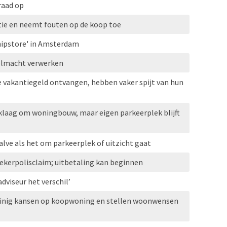
raad op
ie en neemt fouten op de koop toe
hipstore' in Amsterdam
olmacht verwerken
 vakantiegeld ontvangen, hebben vaker spijt van hun
klaag om woningbouw, maar eigen parkeerplek blijft
lve als het om parkeerplek of uitzicht gaat
kerpolisclaim; uitbetaling kan beginnen
dviseur het verschil’
einig kansen op koopwoning en stellen woonwensen