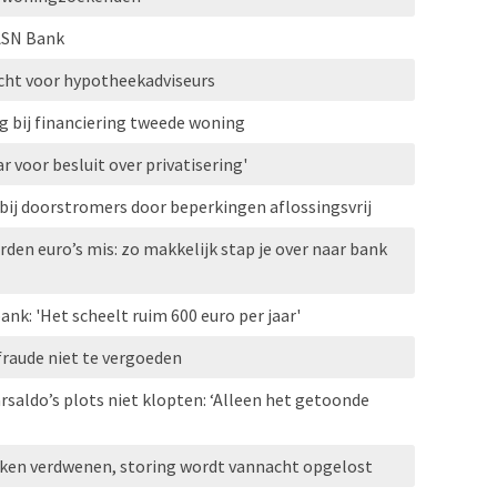
 ASN Bank
cht voor hypotheekadviseurs
g bij financiering tweede woning
r voor besluit over privatisering'
bij doorstromers door beperkingen aflossingsvrij
den euro’s mis: zo makkelijk stap je over naar bank
ank: 'Het scheelt ruim 600 euro per jaar'
fraude niet te vergoeden
saldo’s plots niet klopten: ‘Alleen het getoonde
ken verdwenen, storing wordt vannacht opgelost