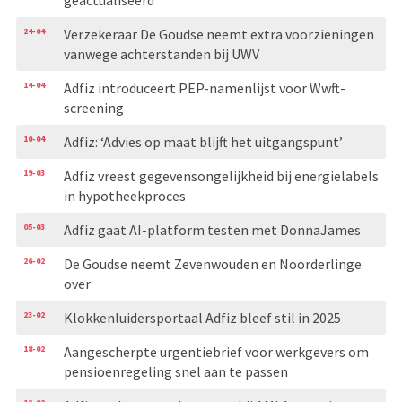
24-04
Verzekeraar De Goudse neemt extra voorzieningen
vanwege achterstanden bij UWV
14-04
Adfiz introduceert PEP-namenlijst voor Wwft-
screening
10-04
Adfiz: ‘Advies op maat blijft het uitgangspunt’
19-03
Adfiz vreest gegevensongelijkheid bij energielabels
in hypotheekproces
05-03
Adfiz gaat AI-platform testen met DonnaJames
26-02
De Goudse neemt Zevenwouden en Noorderlinge
over
23-02
Klokkenluidersportaal Adfiz bleef stil in 2025
18-02
Aangescherpte urgentiebrief voor werkgevers om
pensioenregeling snel aan te passen