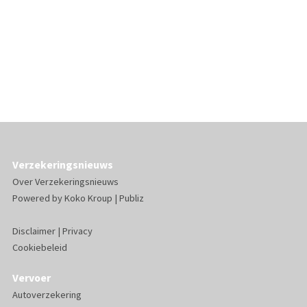
Verzekeringsnieuws
Over Verzekeringsnieuws
Powered by
Koko Kroup
|
Publiz
Disclaimer
|
Privacy
Cookiebeleid
Vervoer
Autoverzekering