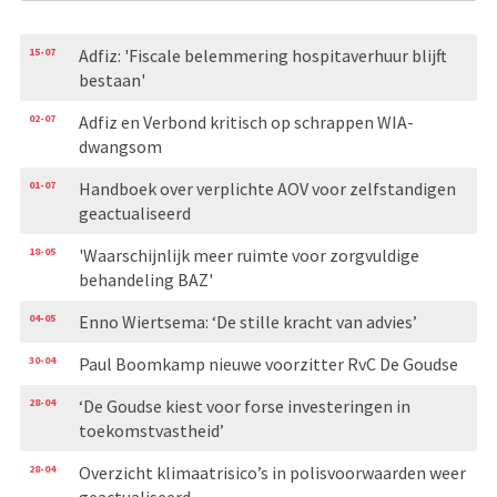
15-07
Adfiz: 'Fiscale belemmering hospitaverhuur blijft
bestaan'
02-07
Adfiz en Verbond kritisch op schrappen WIA-
dwangsom
01-07
Handboek over verplichte AOV voor zelfstandigen
geactualiseerd
18-05
'Waarschijnlijk meer ruimte voor zorgvuldige
behandeling BAZ'
04-05
Enno Wiertsema: ‘De stille kracht van advies’
30-04
Paul Boomkamp nieuwe voorzitter RvC De Goudse
28-04
‘De Goudse kiest voor forse investeringen in
toekomstvastheid’
28-04
Overzicht klimaatrisico’s in polisvoorwaarden weer
geactualiseerd