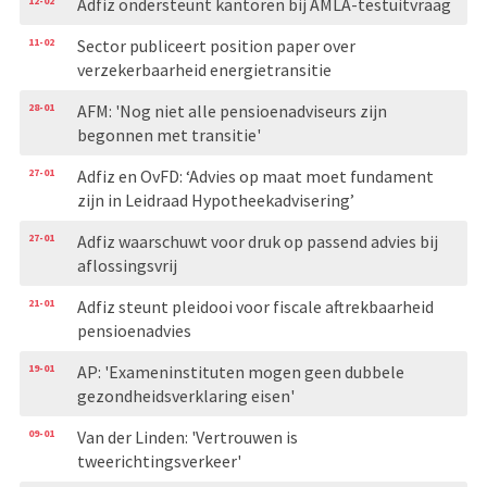
12-02
Adfiz ondersteunt kantoren bij AMLA-testuitvraag
11-02
Sector publiceert position paper over
verzekerbaarheid energietransitie
28-01
AFM: 'Nog niet alle pensioenadviseurs zijn
begonnen met transitie'
27-01
Adfiz en OvFD: ‘Advies op maat moet fundament
zijn in Leidraad Hypotheekadvisering’
27-01
Adfiz waarschuwt voor druk op passend advies bij
aflossingsvrij
21-01
Adfiz steunt pleidooi voor fiscale aftrekbaarheid
pensioenadvies
19-01
AP: 'Exameninstituten mogen geen dubbele
gezondheidsverklaring eisen'
09-01
Van der Linden: 'Vertrouwen is
tweerichtingsverkeer'