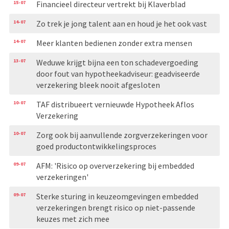
15-07
Financieel directeur vertrekt bij Klaverblad
14-07
Zo trek je jong talent aan en houd je het ook vast
14-07
Meer klanten bedienen zonder extra mensen
13-07
Weduwe krijgt bijna een ton schadevergoeding
door fout van hypotheekadviseur: geadviseerde
verzekering bleek nooit afgesloten
10-07
TAF distribueert vernieuwde Hypotheek Aflos
Verzekering
10-07
Zorg ook bij aanvullende zorgverzekeringen voor
goed productontwikkelingsproces
09-07
AFM: 'Risico op oververzekering bij embedded
verzekeringen'
09-07
Sterke sturing in keuzeomgevingen embedded
verzekeringen brengt risico op niet-passende
keuzes met zich mee