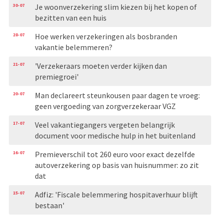
30-07
Je woonverzekering slim kiezen bij het kopen of
bezitten van een huis
28-07
Hoe werken verzekeringen als bosbranden
vakantie belemmeren?
21-07
'Verzekeraars moeten verder kijken dan
premiegroei'
20-07
Man declareert steunkousen paar dagen te vroeg:
geen vergoeding van zorgverzekeraar VGZ
17-07
Veel vakantiegangers vergeten belangrijk
document voor medische hulp in het buitenland
16-07
Premieverschil tot 260 euro voor exact dezelfde
autoverzekering op basis van huisnummer: zo zit
dat
15-07
Adfiz: 'Fiscale belemmering hospitaverhuur blijft
bestaan'