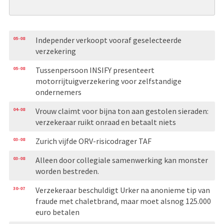
05-08
Independer verkoopt vooraf geselecteerde
verzekering
05-08
Tussenpersoon INSIFY presenteert
motorrijtuigverzekering voor zelfstandige
ondernemers
04-08
Vrouw claimt voor bijna ton aan gestolen sieraden:
verzekeraar ruikt onraad en betaalt niets
03-08
Zurich vijfde ORV-risicodrager TAF
03-08
Alleen door collegiale samenwerking kan monster
worden bestreden.
30-07
Verzekeraar beschuldigt Urker na anonieme tip van
fraude met chaletbrand, maar moet alsnog 125.000
euro betalen