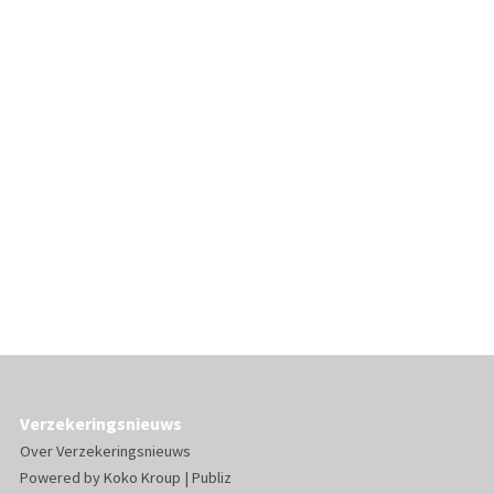
Verzekeringsnieuws
Over Verzekeringsnieuws
Powered by
Koko Kroup
|
Publiz