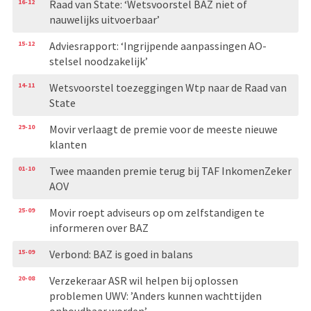
16-12
Raad van State: ‘Wetsvoorstel BAZ niet of
nauwelijks uitvoerbaar’
15-12
Adviesrapport: ‘Ingrijpende aanpassingen AO-
stelsel noodzakelijk’
14-11
Wetsvoorstel toezeggingen Wtp naar de Raad van
State
29-10
Movir verlaagt de premie voor de meeste nieuwe
klanten
01-10
Twee maanden premie terug bij TAF InkomenZeker
AOV
25-09
Movir roept adviseurs op om zelfstandigen te
informeren over BAZ
15-09
Verbond: BAZ is goed in balans
20-08
Verzekeraar ASR wil helpen bij oplossen
problemen UWV: ’Anders kunnen wachttijden