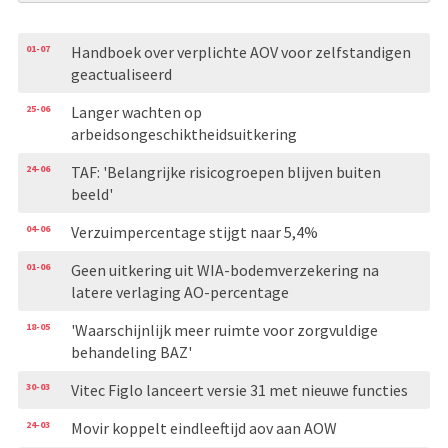
01-07
Handboek over verplichte AOV voor zelfstandigen
geactualiseerd
25-06
Langer wachten op
arbeidsongeschiktheidsuitkering
24-06
TAF: 'Belangrijke risicogroepen blijven buiten
beeld'
04-06
Verzuimpercentage stijgt naar 5,4%
01-06
Geen uitkering uit WIA-bodemverzekering na
latere verlaging AO-percentage
18-05
'Waarschijnlijk meer ruimte voor zorgvuldige
behandeling BAZ'
30-03
Vitec Figlo lanceert versie 31 met nieuwe functies
24-03
Movir koppelt eindleeftijd aov aan AOW