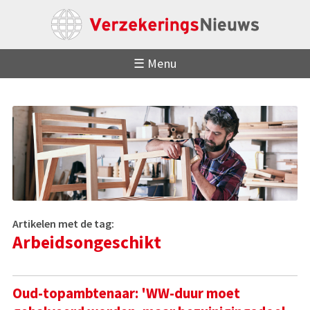
☰ Menu
Artikelen met de tag:
Arbeidsongeschikt
Oud-topambtenaar: 'WW-duur moet