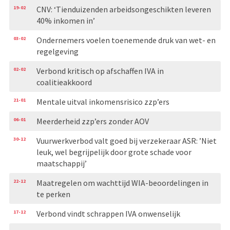
19-02
CNV: ‘Tienduizenden arbeidsongeschikten leveren
40% inkomen in’
03-02
Ondernemers voelen toenemende druk van wet- en
regelgeving
02-02
Verbond kritisch op afschaffen IVA in
coalitieakkoord
21-01
Mentale uitval inkomensrisico zzp’ers
06-01
Meerderheid zzp’ers zonder AOV
30-12
Vuurwerkverbod valt goed bij verzekeraar ASR: ’Niet
leuk, wel begrijpelijk door grote schade voor
maatschappij’
22-12
Maatregelen om wachttijd WIA-beoordelingen in
te perken
17-12
Verbond vindt schrappen IVA onwenselijk