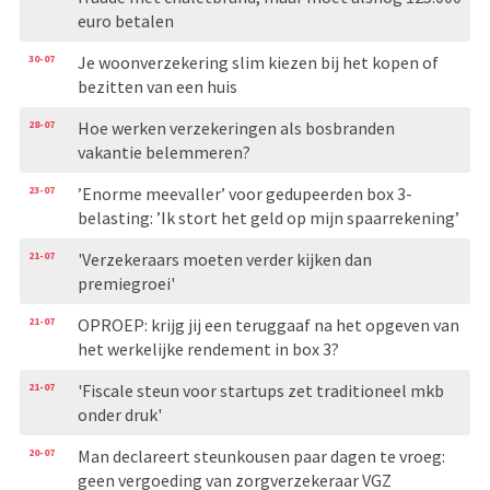
euro betalen
30-07
Je woonverzekering slim kiezen bij het kopen of
bezitten van een huis
28-07
Hoe werken verzekeringen als bosbranden
vakantie belemmeren?
23-07
’Enorme meevaller’ voor gedupeerden box 3-
belasting: ’Ik stort het geld op mijn spaarrekening’
21-07
'Verzekeraars moeten verder kijken dan
premiegroei'
21-07
OPROEP: krijg jij een teruggaaf na het opgeven van
het werkelijke rendement in box 3?
21-07
'Fiscale steun voor startups zet traditioneel mkb
onder druk'
20-07
Man declareert steunkousen paar dagen te vroeg:
geen vergoeding van zorgverzekeraar VGZ