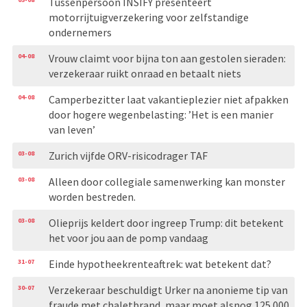
Tussenpersoon INSIFY presenteert
motorrijtuigverzekering voor zelfstandige
ondernemers
04-08
Vrouw claimt voor bijna ton aan gestolen sieraden:
verzekeraar ruikt onraad en betaalt niets
04-08
Camperbezitter laat vakantieplezier niet afpakken
door hogere wegenbelasting: ’Het is een manier
van leven’
03-08
Zurich vijfde ORV-risicodrager TAF
03-08
Alleen door collegiale samenwerking kan monster
worden bestreden.
03-08
Olieprijs keldert door ingreep Trump: dit betekent
het voor jou aan de pomp vandaag
31-07
Einde hypotheekrenteaftrek: wat betekent dat?
30-07
Verzekeraar beschuldigt Urker na anonieme tip van
fraude met chaletbrand, maar moet alsnog 125.000