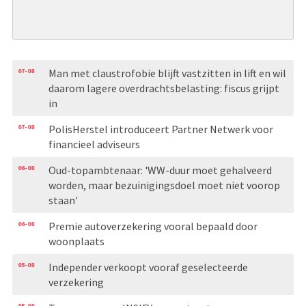
07-08
Man met claustrofobie blijft vastzitten in lift en wil
daarom lagere overdrachtsbelasting: fiscus grijpt
in
07-08
PolisHerstel introduceert Partner Netwerk voor
financieel adviseurs
06-08
Oud-topambtenaar: 'WW-duur moet gehalveerd
worden, maar bezuinigingsdoel moet niet voorop
staan'
06-08
Premie autoverzekering vooral bepaald door
woonplaats
05-08
Independer verkoopt vooraf geselecteerde
verzekering
05-08