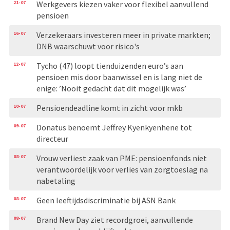
21-07
Werkgevers kiezen vaker voor flexibel aanvullend
pensioen
16-07
Verzekeraars investeren meer in private markten;
DNB waarschuwt voor risico's
12-07
Tycho (47) loopt tienduizenden euro’s aan
pensioen mis door baanwissel en is lang niet de
enige: ’Nooit gedacht dat dit mogelijk was’
10-07
Pensioendeadline komt in zicht voor mkb
09-07
Donatus benoemt Jeffrey Kyenkyenhene tot
directeur
08-07
Vrouw verliest zaak van PME: pensioenfonds niet
verantwoordelijk voor verlies van zorgtoeslag na
nabetaling
08-07
Geen leeftijdsdiscriminatie bij ASN Bank
08-07
Brand New Day ziet recordgroei, aanvullende