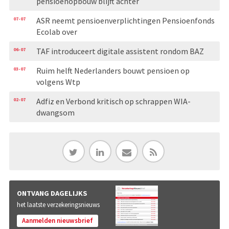
pensioenopbouw blijft achter
07-07
ASR neemt pensioenverplichtingen Pensioenfonds
Ecolab over
06-07
TAF introduceert digitale assistent rondom BAZ
03-07
Ruim helft Nederlanders bouwt pensioen op
volgens Wtp
02-07
Adfiz en Verbond kritisch op schrappen WIA-
dwangsom
ONTVANG DAGELIJKS
het laatste verzekeringsnieuws
Aanmelden nieuwsbrief