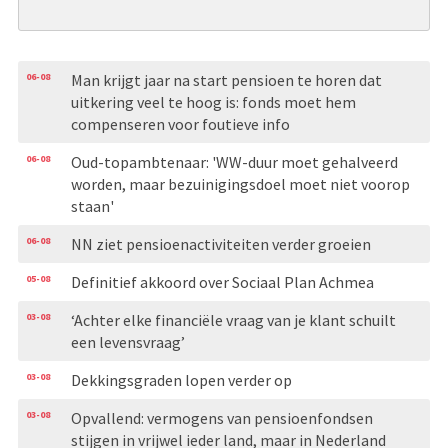
06-08
Man krijgt jaar na start pensioen te horen dat
uitkering veel te hoog is: fonds moet hem
compenseren voor foutieve info
06-08
Oud-topambtenaar: 'WW-duur moet gehalveerd
worden, maar bezuinigingsdoel moet niet voorop
staan'
06-08
NN ziet pensioenactiviteiten verder groeien
05-08
Definitief akkoord over Sociaal Plan Achmea
03-08
‘Achter elke financiële vraag van je klant schuilt
een levensvraag’
03-08
Dekkingsgraden lopen verder op
03-08
Opvallend: vermogens van pensioenfondsen
stijgen in vrijwel ieder land, maar in Nederland