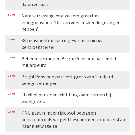
dalen ze juist
30-07
Nare verrassing voor wie emigreert na
vroegpensioen: ’Dit kan verstrekkende gevolgen
hebben’
29-07
34 pensioenfondsen ingevaren in nieuw
pensioenstelsel
29-07
Beheerd vermogen BrightPensioen passeert 1
miljard euro
29-07
BrightPensioen passeert grens van 1 miljard
belegd vermogen
24-07
Flexibel pensioen wint langzaam terrein bij
werkgevers
23-07
PME gaat minder risicovol beleggen:
pensioenfonds wil geld beschermen voor overstap
naar nieuw stelsel