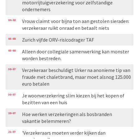
motorrijtuigverzekering voor zelfstandige
ondernemers
04-08
Vrouw claimt voor bijna ton aan gestolen sieraden:
verzekeraar ruikt onraad en betaalt niets
03-08
Zurich vijfde ORV-risicodrager TAF
03-08
Alleen door collegiale samenwerking kan monster
worden bestreden.
30-07
Verzekeraar beschuldigt Urker na anonieme tip van
fraude met chaletbrand, maar moet alsnog 125.000
euro betalen
30-07
Je woonverzekering slim kiezen bij het kopen of
bezitten van een huis
28-07
Hoe werken verzekeringen als bosbranden
vakantie belemmeren?
21-07
'Verzekeraars moeten verder kijken dan