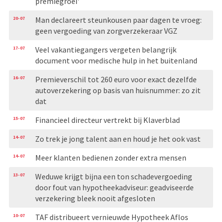
premiegroei'
20-07
Man declareert steunkousen paar dagen te vroeg:
geen vergoeding van zorgverzekeraar VGZ
17-07
Veel vakantiegangers vergeten belangrijk
document voor medische hulp in het buitenland
16-07
Premieverschil tot 260 euro voor exact dezelfde
autoverzekering op basis van huisnummer: zo zit
dat
15-07
Financieel directeur vertrekt bij Klaverblad
14-07
Zo trek je jong talent aan en houd je het ook vast
14-07
Meer klanten bedienen zonder extra mensen
13-07
Weduwe krijgt bijna een ton schadevergoeding
door fout van hypotheekadviseur: geadviseerde
verzekering bleek nooit afgesloten
10-07
TAF distribueert vernieuwde Hypotheek Aflos