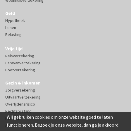
Woonhuisverzekering
Geld
Hypotheek
Lenen
Belasting
Vrije tijd
Reisverzekering
Caravanverzekering
Bootverzekering
Gezin & inkomen
Zorgverzekering
Uitvaartverzekering
Overlijdensrisico
Rechtsbijstand
Wij gebruiken cookies om onze website goed te laten
Pensioen
functioneren. Bezoek je onze website, dan ga je akkoord
AOV