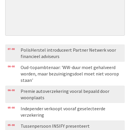
07-08
PolisHerstel introduceert Partner Netwerk voor
financieel adviseurs
06-08
Oud-topambtenaar: 'WW-duur moet gehalveerd
worden, maar bezuinigingsdoel moet niet voorop
staan'
06-08
Premie autoverzekering vooral bepaald door
woonplaats
05-08
Independer verkoopt vooraf geselecteerde
verzekering
05-08
Tussenpersoon INSIFY presenteert