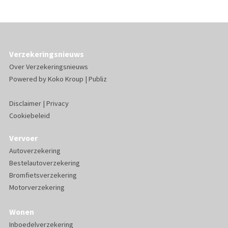
Verzekeringsnieuws
Over Verzekeringsnieuws
Powered by
Koko Kroup
|
Publiz
Disclaimer
|
Privacy
Cookiebeleid
Vervoer
Autoverzekering
Bestelautoverzekering
Bromfietsverzekering
Motorverzekering
Wonen
Inboedelverzekering