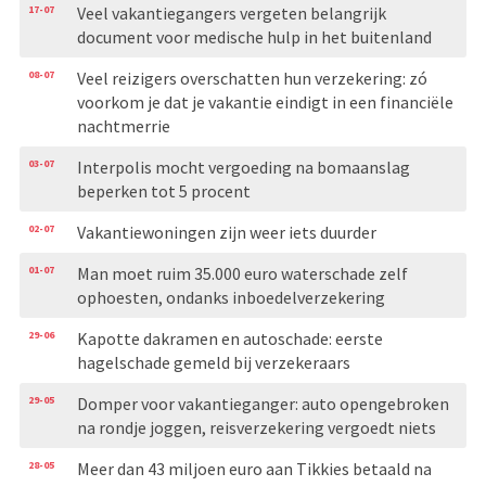
17-07
Veel vakantiegangers vergeten belangrijk
document voor medische hulp in het buitenland
08-07
Veel reizigers overschatten hun verzekering: zó
voorkom je dat je vakantie eindigt in een financiële
nachtmerrie
03-07
Interpolis mocht vergoeding na bomaanslag
beperken tot 5 procent
02-07
Vakantiewoningen zijn weer iets duurder
01-07
Man moet ruim 35.000 euro waterschade zelf
ophoesten, ondanks inboedelverzekering
29-06
Kapotte dakramen en autoschade: eerste
hagelschade gemeld bij verzekeraars
29-05
Domper voor vakantieganger: auto opengebroken
na rondje joggen, reisverzekering vergoedt niets
28-05
Meer dan 43 miljoen euro aan Tikkies betaald na