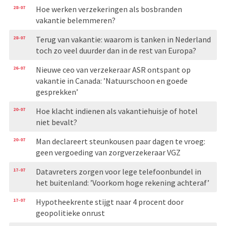
28-07
Hoe werken verzekeringen als bosbranden
vakantie belemmeren?
28-07
Terug van vakantie: waarom is tanken in Nederland
toch zo veel duurder dan in de rest van Europa?
26-07
Nieuwe ceo van verzekeraar ASR ontspant op
vakantie in Canada: ’Natuurschoon en goede
gesprekken’
20-07
Hoe klacht indienen als vakantiehuisje of hotel
niet bevalt?
20-07
Man declareert steunkousen paar dagen te vroeg:
geen vergoeding van zorgverzekeraar VGZ
17-07
Datavreters zorgen voor lege telefoonbundel in
het buitenland: ’Voorkom hoge rekening achteraf’
17-07
Hypotheekrente stijgt naar 4 procent door
geopolitieke onrust