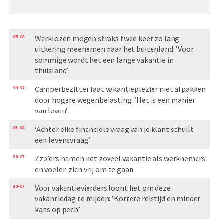
05-08
Werklozen mogen straks twee keer zo lang
uitkering meenemen naar het buitenland: ’Voor
sommige wordt het een lange vakantie in
thuisland’
04-08
Camperbezitter laat vakantieplezier niet afpakken
door hogere wegenbelasting: ’Het is een manier
van leven’
03-08
‘Achter elke financiële vraag van je klant schuilt
een levensvraag’
30-07
Zzp’ers nemen net zoveel vakantie als werknemers
en voelen zich vrij om te gaan
29-07
Voor vakantievierders loont het om deze
vakantiedag te mijden: ’Kortere reistijd en minder
kans op pech’