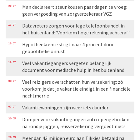
20-07
Man declareert steunkousen paar dagen te vroeg:
geen vergoeding van zorgverzekeraar VGZ
17-07
Datavreters zorgen voor lege telefoonbundel in
het buitenland: ’Voorkom hoge rekening achteraf’
17-07
Hypotheekrente stijgt naar 4 procent door
geopolitieke onrust
17-07
Veel vakantiegangers vergeten belangrijk
document voor medische hulp in het buitenland
08-07
Veel reizigers overschatten hun verzekering: zó
voorkom je dat je vakantie eindigt in een financiële
nachtmerrie
02-07
Vakantiewoningen zijn weer iets duurder
29-05
Domper voor vakantieganger: auto opengebroken
na rondje joggen, reisverzekering vergoedt niets
28-05
Meer dan 43 miljoen euro aan Tikkies betaald na