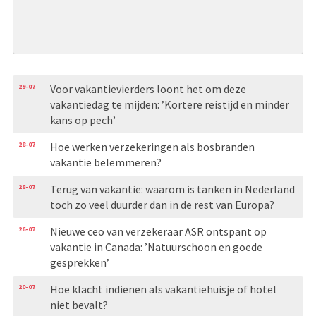
29-07
Voor vakantievierders loont het om deze
vakantiedag te mijden: ’Kortere reistijd en minder
kans op pech’
28-07
Hoe werken verzekeringen als bosbranden
vakantie belemmeren?
28-07
Terug van vakantie: waarom is tanken in Nederland
toch zo veel duurder dan in de rest van Europa?
26-07
Nieuwe ceo van verzekeraar ASR ontspant op
vakantie in Canada: ’Natuurschoon en goede
gesprekken’
20-07
Hoe klacht indienen als vakantiehuisje of hotel
niet bevalt?