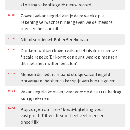
storting vakantiegeld: nieuw record
22-05
Zoveel vakantiegeld kun je deze week op je
rekening verwachten: hier geven we de meeste
mensen het aan uit
21-05
Nibud vernieuwt BufferBerekenaar
17-05
Donkere wolken boven vakantiehuis door nieuwe
fiscale regels: ’Er komt een punt waarop mensen
dit niet meer willen betalen’
12-05
Mensen die iedere maand stukje vakantiegeld
ontvangen, hebben vaker spijt van hun uitgaven
30-04
Vakantiegeld komt er weer aan: op dit extra bedrag
kun jij rekenen
24-04
Kopzorgen om ’rare’ box 3-bijtelling voor
vastgoed: ’Dit voelt voor heel veel mensen
oneerlijk’