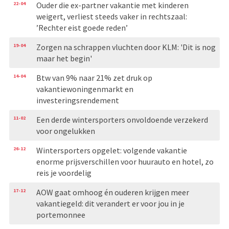
22-04
Ouder die ex-partner vakantie met kinderen
weigert, verliest steeds vaker in rechtszaal:
’Rechter eist goede reden’
19-04
Zorgen na schrappen vluchten door KLM: 'Dit is nog
maar het begin'
14-04
Btw van 9% naar 21% zet druk op
vakantiewoningenmarkt en
investeringsrendement
11-02
Een derde wintersporters onvoldoende verzekerd
voor ongelukken
26-12
Wintersporters opgelet: volgende vakantie
enorme prijsverschillen voor huurauto en hotel, zo
reis je voordelig
17-12
AOW gaat omhoog én ouderen krijgen meer
vakantiegeld: dit verandert er voor jou in je
portemonnee