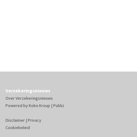
Verzekeringsnieuws
Over Verzekeringsnieuws
Powered by
Koko Kroup
|
Publiz
Disclaimer
|
Privacy
Cookiebeleid