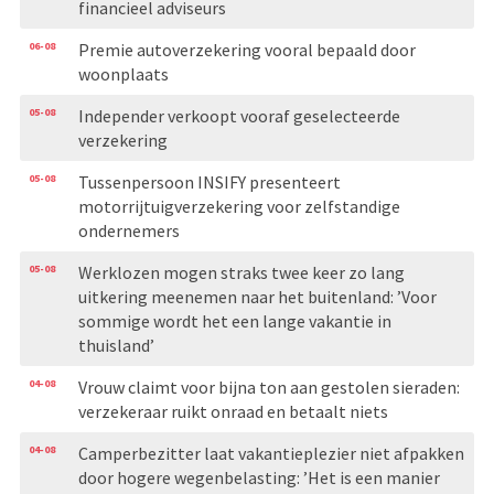
financieel adviseurs
06-08
Premie autoverzekering vooral bepaald door
woonplaats
05-08
Independer verkoopt vooraf geselecteerde
verzekering
05-08
Tussenpersoon INSIFY presenteert
motorrijtuigverzekering voor zelfstandige
ondernemers
05-08
Werklozen mogen straks twee keer zo lang
uitkering meenemen naar het buitenland: ’Voor
sommige wordt het een lange vakantie in
thuisland’
04-08
Vrouw claimt voor bijna ton aan gestolen sieraden:
verzekeraar ruikt onraad en betaalt niets
04-08
Camperbezitter laat vakantieplezier niet afpakken
door hogere wegenbelasting: ’Het is een manier