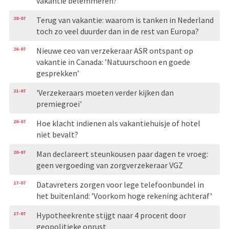
vakantie belemmeren?
28-07
Terug van vakantie: waarom is tanken in Nederland
toch zo veel duurder dan in de rest van Europa?
26-07
Nieuwe ceo van verzekeraar ASR ontspant op
vakantie in Canada: ’Natuurschoon en goede
gesprekken’
21-07
'Verzekeraars moeten verder kijken dan
premiegroei'
20-07
Hoe klacht indienen als vakantiehuisje of hotel
niet bevalt?
20-07
Man declareert steunkousen paar dagen te vroeg:
geen vergoeding van zorgverzekeraar VGZ
17-07
Datavreters zorgen voor lege telefoonbundel in
het buitenland: ’Voorkom hoge rekening achteraf’
17-07
Hypotheekrente stijgt naar 4 procent door
geopolitieke onrust