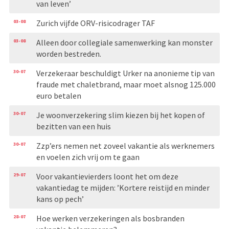
van leven’
03-08
Zurich vijfde ORV-risicodrager TAF
03-08
Alleen door collegiale samenwerking kan monster
worden bestreden.
30-07
Verzekeraar beschuldigt Urker na anonieme tip van
fraude met chaletbrand, maar moet alsnog 125.000
euro betalen
30-07
Je woonverzekering slim kiezen bij het kopen of
bezitten van een huis
30-07
Zzp’ers nemen net zoveel vakantie als werknemers
en voelen zich vrij om te gaan
29-07
Voor vakantievierders loont het om deze
vakantiedag te mijden: ’Kortere reistijd en minder
kans op pech’
28-07
Hoe werken verzekeringen als bosbranden