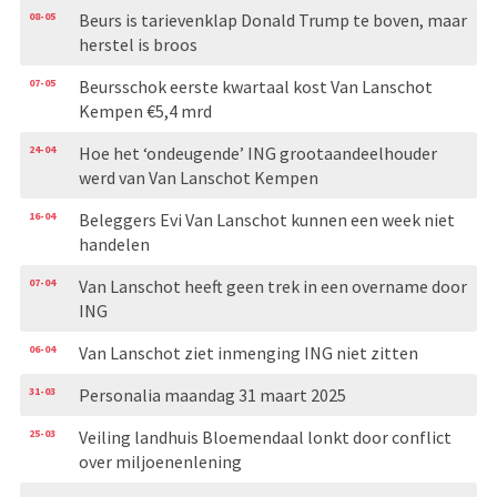
08-05
Beurs is tarievenklap Donald Trump te boven, maar
herstel is broos
07-05
Beursschok eerste kwartaal kost Van Lanschot
Kempen €5,4 mrd
24-04
Hoe het ‘ondeugende’ ING grootaandeelhouder
werd van Van Lanschot Kempen
16-04
Beleggers Evi Van Lanschot kunnen een week niet
handelen
07-04
Van Lanschot heeft geen trek in een overname door
ING
06-04
Van Lanschot ziet inmenging ING niet zitten
31-03
Personalia maandag 31 maart 2025
25-03
Veiling landhuis Bloemendaal lonkt door conflict
over miljoenenlening