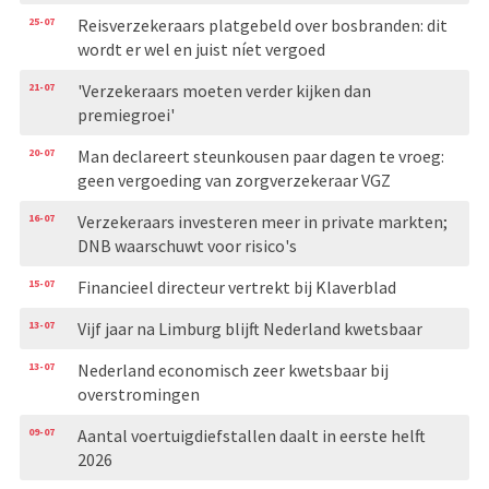
25-07
Reisverzekeraars platgebeld over bosbranden: dit
wordt er wel en juist níet vergoed
21-07
'Verzekeraars moeten verder kijken dan
premiegroei'
20-07
Man declareert steunkousen paar dagen te vroeg:
geen vergoeding van zorgverzekeraar VGZ
16-07
Verzekeraars investeren meer in private markten;
DNB waarschuwt voor risico's
15-07
Financieel directeur vertrekt bij Klaverblad
13-07
Vijf jaar na Limburg blijft Nederland kwetsbaar
13-07
Nederland economisch zeer kwetsbaar bij
overstromingen
09-07
Aantal voertuigdiefstallen daalt in eerste helft
2026