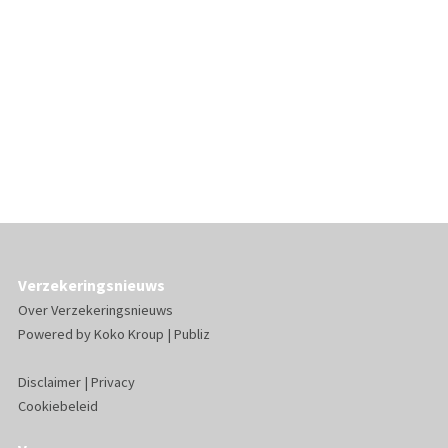
Verzekeringsnieuws
Over Verzekeringsnieuws
Powered by
Koko Kroup
|
Publiz
Disclaimer
|
Privacy
Cookiebeleid