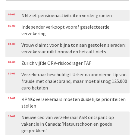
06-08
NN ziet pensioenactiviteiten verder groeien
05-08
Independer verkoopt vooraf geselecteerde
verzekering
04-08
Vrouw claimt voor bijna ton aan gestolen sieraden:
verzekeraar ruikt onraad en betaalt niets
03-08
Zurich vijfde ORV-risicodrager TAF
30-07
Verzekeraar beschuldigt Urker na anonieme tip van
fraude met chaletbrand, maar moet alsnog 125.000
euro betalen
28-07
KPMG: verzekeraars moeten duidelijke prioriteiten
stellen
26-07
Nieuwe ceo van verzekeraar ASR ontspant op
vakantie in Canada: ’Natuurschoon en goede
gesprekken’