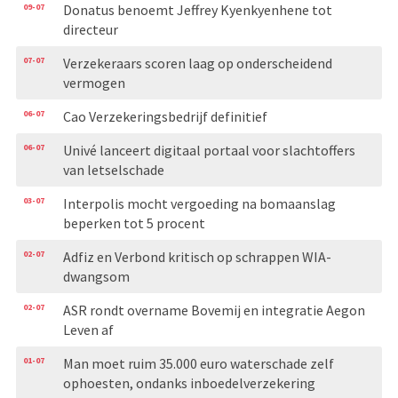
09-07
Donatus benoemt Jeffrey Kyenkyenhene tot
directeur
07-07
Verzekeraars scoren laag op onderscheidend
vermogen
06-07
Cao Verzekeringsbedrijf definitief
06-07
Univé lanceert digitaal portaal voor slachtoffers
van letselschade
03-07
Interpolis mocht vergoeding na bomaanslag
beperken tot 5 procent
02-07
Adfiz en Verbond kritisch op schrappen WIA-
dwangsom
02-07
ASR rondt overname Bovemij en integratie Aegon
Leven af
01-07
Man moet ruim 35.000 euro waterschade zelf
ophoesten, ondanks inboedelverzekering