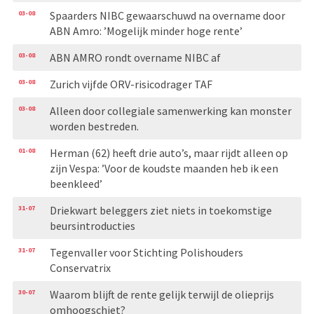
03-08
Spaarders NIBC gewaarschuwd na overname door
ABN Amro: ’Mogelijk minder hoge rente’
03-08
ABN AMRO rondt overname NIBC af
03-08
Zurich vijfde ORV-risicodrager TAF
03-08
Alleen door collegiale samenwerking kan monster
worden bestreden.
01-08
Herman (62) heeft drie auto’s, maar rijdt alleen op
zijn Vespa: ’Voor de koudste maanden heb ik een
beenkleed’
31-07
Driekwart beleggers ziet niets in toekomstige
beursintroducties
31-07
Tegenvaller voor Stichting Polishouders
Conservatrix
30-07
Waarom blijft de rente gelijk terwijl de olieprijs
omhoogschiet?