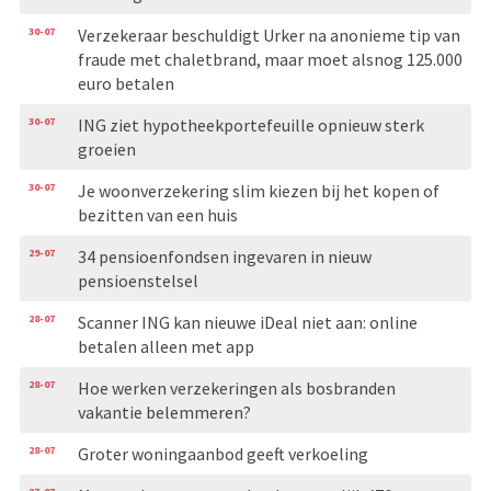
30-07
Verzekeraar beschuldigt Urker na anonieme tip van
fraude met chaletbrand, maar moet alsnog 125.000
euro betalen
30-07
ING ziet hypotheekportefeuille opnieuw sterk
groeien
30-07
Je woonverzekering slim kiezen bij het kopen of
bezitten van een huis
29-07
34 pensioenfondsen ingevaren in nieuw
pensioenstelsel
28-07
Scanner ING kan nieuwe iDeal niet aan: online
betalen alleen met app
28-07
Hoe werken verzekeringen als bosbranden
vakantie belemmeren?
28-07
Groter woningaanbod geeft verkoeling