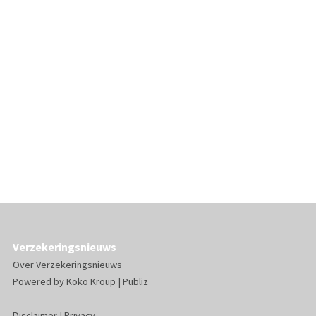
Verzekeringsnieuws
Over Verzekeringsnieuws
Powered by
Koko Kroup
|
Publiz
Disclaimer
|
Privacy