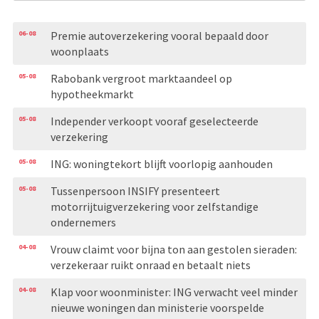
06-08
Premie autoverzekering vooral bepaald door
woonplaats
05-08
Rabobank vergroot marktaandeel op
hypotheekmarkt
05-08
Independer verkoopt vooraf geselecteerde
verzekering
05-08
ING: woningtekort blijft voorlopig aanhouden
05-08
Tussenpersoon INSIFY presenteert
motorrijtuigverzekering voor zelfstandige
ondernemers
04-08
Vrouw claimt voor bijna ton aan gestolen sieraden:
verzekeraar ruikt onraad en betaalt niets
04-08
Klap voor woonminister: ING verwacht veel minder
nieuwe woningen dan ministerie voorspelde