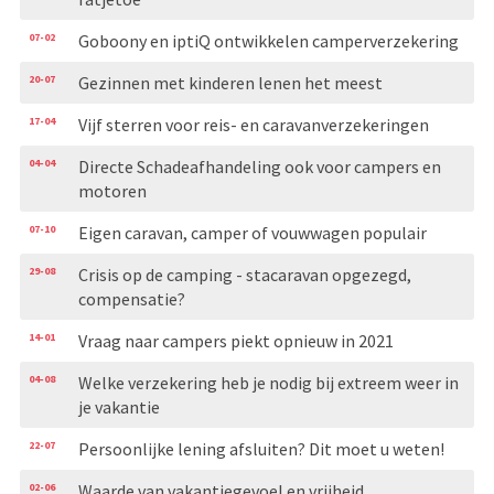
07-02
Goboony en iptiQ ontwikkelen camperverzekering
20-07
Gezinnen met kinderen lenen het meest
17-04
Vijf sterren voor reis- en caravanverzekeringen
04-04
Directe Schadeafhandeling ook voor campers en
motoren
07-10
Eigen caravan, camper of vouwwagen populair
29-08
Crisis op de camping - stacaravan opgezegd,
compensatie?
14-01
Vraag naar campers piekt opnieuw in 2021
04-08
Welke verzekering heb je nodig bij extreem weer in
je vakantie
22-07
Persoonlijke lening afsluiten? Dit moet u weten!
02-06
Waarde van vakantiegevoel en vrijheid