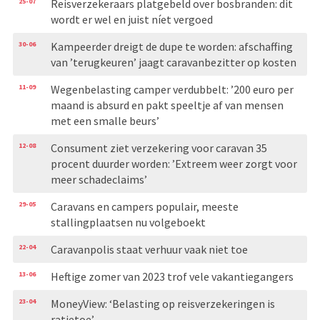
25-07
Reisverzekeraars platgebeld over bosbranden: dit
wordt er wel en juist níet vergoed
30-06
Kampeerder dreigt de dupe te worden: afschaffing
van ’terugkeuren’ jaagt caravanbezitter op kosten
11-09
Wegenbelasting camper verdubbelt: ’200 euro per
maand is absurd en pakt speeltje af van mensen
met een smalle beurs’
12-08
Consument ziet verzekering voor caravan 35
procent duurder worden: ’Extreem weer zorgt voor
meer schadeclaims’
29-05
Caravans en campers populair, meeste
stallingplaatsen nu volgeboekt
22-04
Caravanpolis staat verhuur vaak niet toe
13-06
Heftige zomer van 2023 trof vele vakantiegangers
23-04
MoneyView: ‘Belasting op reisverzekeringen is
ratjetoe’