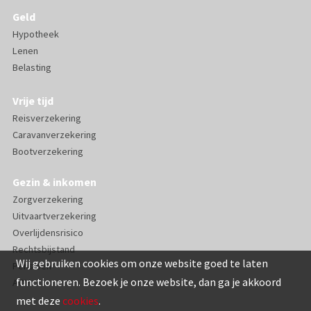
Geld
Hypotheek
Lenen
Belasting
Vrije tijd
Reisverzekering
Caravanverzekering
Bootverzekering
Gezin & inkomen
Zorgverzekering
Uitvaartverzekering
Overlijdensrisico
Rechtsbijstand
Wij gebruiken cookies om onze website goed te laten
Pensioen
functioneren. Bezoek je onze website, dan ga je akkoord
AOV
met deze
cookies
.